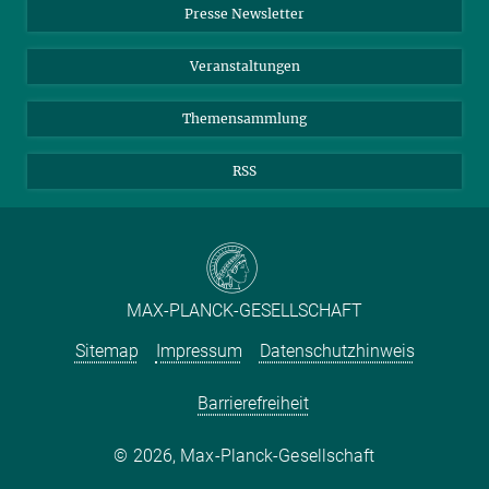
Presse Newsletter
Meldestelle Fehlverhalten
TikTok
YouTube
Netiquette
Veranstaltungen
Themensammlung
RSS
MAX-PLANCK-GESELLSCHAFT
Sitemap
Impressum
Datenschutzhinweis
Barrierefreiheit
2026, Max-Planck-Gesellschaft