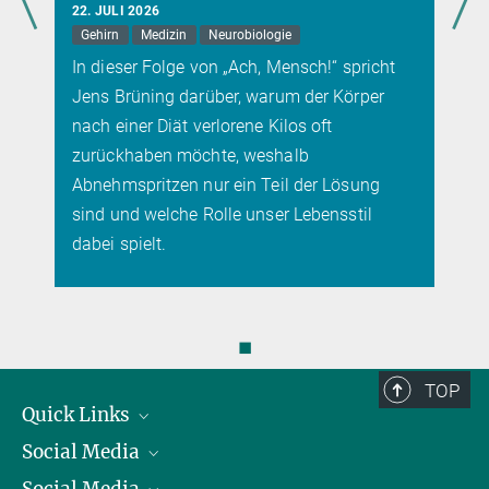
22. JULI 2026
Gehirn
Medizin
Neurobiologie
In dieser Folge von „Ach, Mensch!“ spricht
Jens Brüning darüber, warum der Körper
nach einer Diät verlorene Kilos oft
zurückhaben möchte, weshalb
Abnehmspritzen nur ein Teil der Lösung
sind und welche Rolle unser Lebensstil
dabei spielt.
◼
TOP
Quick Links
Social Media
Präsident
Social Media
Zahlen und Fakten