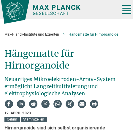
Hauptinhalt
Tog
nav
Max-Planck-Institute und Experten
Hängematte für Hirnorganoide
Hängematte für
Hirnorganoide
Neuartiges Mikroelektroden-Array-System
ermöglicht Langzeitkultivierung und
elektrophysiologische Analysen
12. APRIL 2023
Gehirn
Stammzellen
Hirnorganoide sind sich selbst organisierende