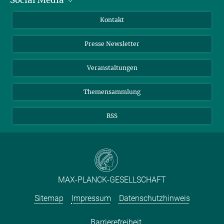
Bluesky
Jahresbericht
Mastodon
Facebook
Kontakt
Einkauf
LinkedIn
Instagram
Presse Newsletter
Meldestelle Fehlverhalten
TikTok
YouTube
Netiquette
Veranstaltungen
Themensammlung
RSS
MAX-PLANCK-GESELLSCHAFT
Sitemap
Impressum
Datenschutzhinweis
Barrierefreiheit