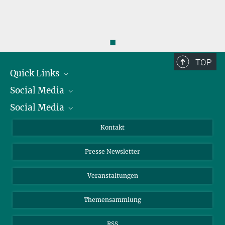
Biogeochemie zum sechsten Sachstandsbericht des
Weltklimarates
mehr
◼
TOP
Quick Links
Social Media
Präsident
Social Media
Zahlen und Fakten
Bluesky
Jahresbericht
Mastodon
Facebook
Kontakt
Einkauf
LinkedIn
Instagram
Presse Newsletter
Meldestelle Fehlverhalten
TikTok
YouTube
Netiquette
Veranstaltungen
Themensammlung
RSS