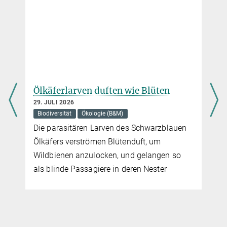
20. MAI 2020
Interview mit Sönke Zaehle vom Max-Planck-Institut für
Biogeochemie über die Rolle von Nährstoffen beim Rückgang der
Artenvielfalt
mehr
Ölkäferlarven duften wie Blüten
Stickstoffdüngung heizt den Klimawandel an
29. JULI 2026
9. OKTOBER 2020
Biodiversität
Ökologie (B&M)
Bei der Nahrungsmittelproduktion wird immer mehr Lachgas
Die parasitären Larven des Schwarzblauen
freigesetzt, das zur Erderwärmung beiträgt
Ölkäfers verströmen Blütenduft, um
mehr
Wildbienen anzulocken, und gelangen so
als blinde Passagiere in deren Nester
„Jede zusätzliche Tonne Kohlendioxid verstärkt den
Klimawandel“
9. AUGUST 2021
Interview mit Sönke Zaehle vom Max-Planck-Institut für