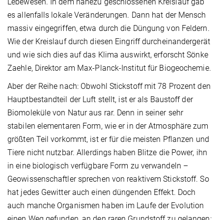
Lebewesen. In dem nahezu geschlossenen Kreislauf gab
es allenfalls lokale Veränderungen. Dann hat der Mensch
massiv eingegriffen, etwa durch die Düngung von Feldern.
Wie der Kreislauf durch diesen Eingriff durchein­andergerät
und wie sich dies auf das Klima auswirkt, erforscht Sönke
Zaehle, Direktor am Max-Planck-Institut für Biogeochemie.
Aber der Reihe nach: Obwohl Stickstoff mit 78 Prozent den
Hauptbestandteil der Luft stellt, ist er als Baustoff der
Biomoleküle von Natur aus rar. Denn in seiner sehr
stabilen elementaren Form, wie er in der Atmosphäre zum
größten Teil vorkommt, ist er für die meisten Pflanzen und
Tiere nicht nutzbar. Allerdings haben Blitze die Power, ihn
in eine biologisch verfügbare Form zu verwandeln –
Geowissenschaftler sprechen von reaktivem Stickstoff. So
hat jedes Gewitter auch einen düngenden Effekt. Doch
auch manche Organismen haben im Laufe der Evolution
einen Weg gefunden, an den raren Grundstoff zu gelangen: