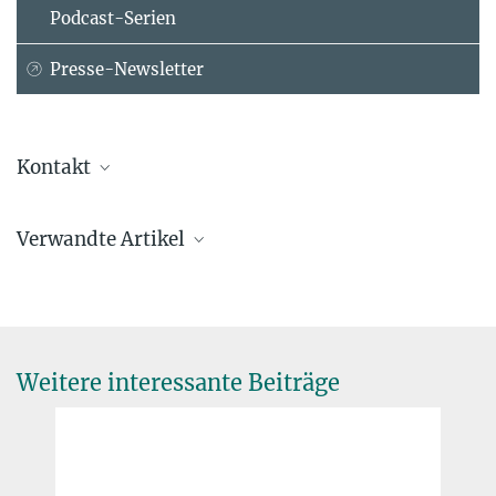
Podcast-Serien
Presse-Newsletter
Kontakt
Prof. Dr. Sönke Zaehle
Verwandte Artikel
Max-Planck-Institut für Biogeochemie, Jena
+49 3641 57-6230
szaehle@...
Weitere interessante Beiträge
Dauerhafte Nährstoffeinträge verringern die
Biodiversität