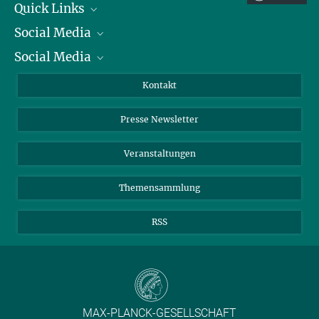
Quick Links
Social Media
Präsident
Social Media
Zahlen und Fakten
Bluesky
Jahresbericht
Mastodon
Facebook
Kontakt
Einkauf
LinkedIn
Instagram
Presse Newsletter
Meldestelle Fehlverhalten
TikTok
YouTube
Netiquette
Veranstaltungen
Themensammlung
RSS
MAX-PLANCK-GESELLSCHAFT