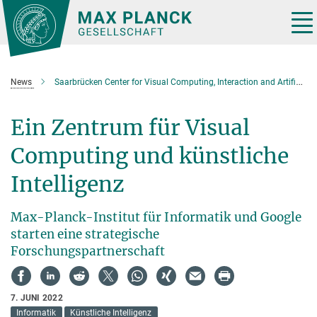
Hauptinhalt
Tog
nav
News
Saarbrücken Center for Visual Computing, Interaction and Artificial Intelligence (VIA)
Ein Zentrum für
Visual
Computing
und künstliche
Intelligenz
Max-Planck-Institut für Informatik und Google
starten eine strategische
Forschungspartnerschaft
7. JUNI 2022
Informatik
Künstliche Intelligenz