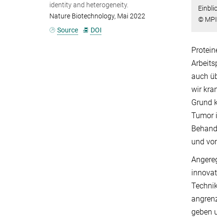
identity and heterogeneity.
Einbli
Nature Biotechnology, Mai 2022
© MPI
Source
DOI
Protein
Arbeits
auch üb
wir kra
Grund k
Tumor 
Behandl
und v
Angereg
innovat
Technik
angren
geben u