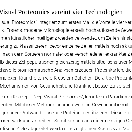
Visual Proteomics vereint vier Technologien
isual Proteomics” integriert zum ersten Mal die Vorteile vier ve
k. Erstens, moderne Mikroskopie erstellt hochauflösende Gewe
hmen künstlicher Intelligenz werden verwendet, um Zellen hinsic
ierung zu klassifizieren, bevor einzelne Zellen mittels hoch a
s, nach dem Sortieren normaler oder verschiedener, erkrankter 
lb dieser Zellpopulationen gleichzeitig mittels ultra-sensitive
hsvolle bioinformatische Analysen erzeugen Proteinkarten, die
plexen Krankheiten wie Krebs ermöglichen. Derartige Proteinland
 Mechanismen von Gesundheit und Krankheit besser zu versteh
neues Konzept ‚Deep Visual Proteomics‘, könnte ein Paradigmen
werden. Mit dieser Methode nehmen wir eine Gewebeprobe mit T
 geringem Aufwand tausende Proteine identifizieren. Diese P
orentwicklung antreiben. Somit können aus einem einzigen Gew
utische Ziele abgeleitet werden. Es zeigt einen Kosmos an Mole