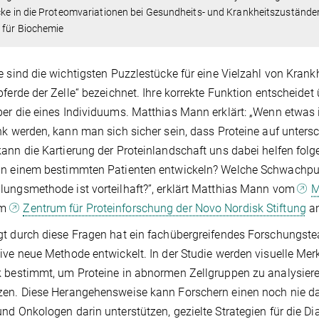
cke in die Proteomvariationen bei Gesundheits- und Krankheitszuständen 
 für Biochemie
e sind die wichtigsten Puzzlestücke für eine Vielzahl von Krank
pferde der Zelle“ bezeichnet. Ihre korrekte Funktion entscheidet
er die eines Individuums. Matthias Mann erklärt: „Wenn etwas in
nk werden, kann man sich sicher sein, dass Proteine auf untersc
ann die Kartierung der Proteinlandschaft uns dabei helfen fol
in einem bestimmten Patienten entwickeln? Welche Schwachpu
ungsmethode ist vorteilhaft?”, erklärt Matthias Mann vom
M
om
Zentrum für Proteinforschung der Novo Nordisk Stiftung
an
t durch diese Fragen hat ein fachübergreifendes Forschungste
ive neue Methode entwickelt. In der Studie werden visuelle Mer
 bestimmt, um Proteine in abnormen Zellgruppen zu analysier
zen. Diese Herangehensweise kann Forschern einen noch nie d
nd Onkologen darin unterstützen, gezielte Strategien für die Di