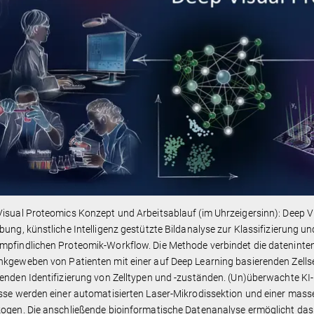
isual Proteomics Konzept und Arbeitsablauf (im Uhrzeigersinn): Deep 
bung, künstliche Intelligenz gestützte Bildanalyse zur Klassifizierung un
pfindlichen Proteomik-Workflow. Die Methode verbindet die datenintens
nkgeweben von Patienten mit einer auf Deep Learning basierenden Zell
enden Identifizierung von Zelltypen und -zuständen. (Un)überwachte KI-kl
sse werden einer automatisierten Laser-Mikrodissektion und einer mass
ogen. Die anschließende bioinformatische Datenanalyse ermöglicht das 