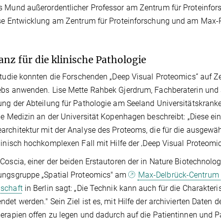
s Mund außerordentlicher Professor am Zentrum für Proteinfo
se Entwicklung am Zentrum für Proteinforschung und am Max-Pl
anz für die klinische Pathologie
Studie konnten die Forschenden „Deep Visual Proteomics” auf Z
bs anwenden. Lise Mette Rahbek Gjerdrum, Fachberaterin und au
ng der Abteilung für Pathologie am Seeland Universitätskranke
he Medizin an der Universität Kopenhagen beschreibt: „Diese ei
rchitektur mit der Analyse des Proteoms, die für die ausgewähl
linisch hochkomplexen Fall mit Hilfe der ‚Deep Visual Proteomic
Coscia, einer der beiden Erstautoren der in Nature Biotechnolog
ungsgruppe „Spatial Proteomics" am
Max-Delbrück-Centrum f
schaft
in Berlin sagt: „Die Technik kann auch für die Charakter
det werden." Sein Ziel ist es, mit Hilfe der archivierten Daten 
erapien offen zu legen und dadurch auf die Patientinnen und 