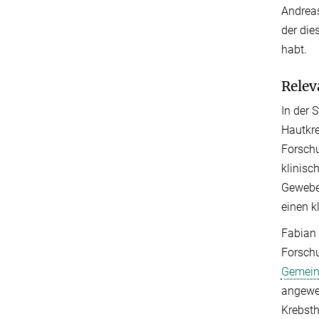
Andrea
der die
habt.
Relev
In der 
Hautkre
Forschu
klinisc
Gewebea
einen k
Fabian 
Forsch
Gemein
angewen
Krebsth