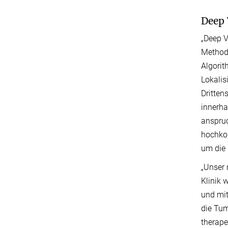
Deep 
„Deep V
Methodi
Algorit
Lokalis
Dritten
innerha
anspruc
hochkom
um die
„Unser 
Klinik 
und mit
die Tum
therape