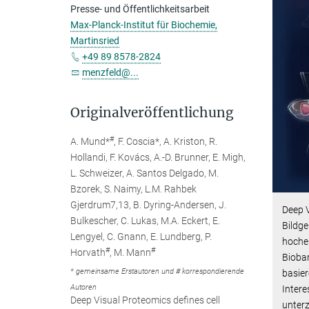
Presse- und Öffentlichkeitsarbeit
Max-Planck-Institut für Biochemie,
Martinsried
+49 89 8578-2824
menzfeld@...
Originalveröffentlichung
#
A. Mund*
, F. Coscia*, A. Kriston, R.
Hollandi, F. Kovács, A.-D. Brunner, E. Migh,
L. Schweizer, A. Santos Delgado, M.
Bzorek, S. Naimy, L.M. Rahbek
Gjerdrum7,13, B. Dyring-Andersen, J.
Deep V
Bulkescher, C. Lukas, M.A. Eckert, E.
Bildge
Lengyel, C. Gnann, E. Lundberg, P.
hochem
#
#
Horvath
, M. Mann
Bioba
* gemeinsame Erstautoren und # korrespondierende
basier
Autoren
Intere
Deep Visual Proteomics defines cell
unterz