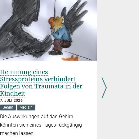
Hemmung eines
Frühgeb
Stressproteins verhindert
Geburts
Folgen von Traumata in der
Risiko 
Kindheit
26. JUNI 202
Demografie
7. JULI 2026
Gehirn
Medizin
Studie bele
Die Auswirkungen auf das Gehirn
Folgen für
könnten sich eines Tages rückgängig
machen lassen