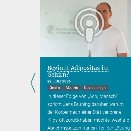
lfalt im
Beginnt Adipositas im
Gehirn?
22. JULI 2026
Gehirn
Medizin
Neurobiologie
eigt, wie
In dieser Folge von „Ach, Mensch!“
smen die
spricht Jens Brüning darüber, warum
s
der Körper nach einer Diät verlorene
Kilos oft zurückhaben möchte, weshalb
Abnehmspritzen nur ein Teil der Lösung