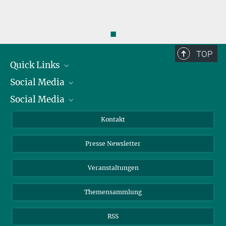
◼
TOP
Quick Links
Social Media
Präsident
Social Media
Zahlen und Fakten
Bluesky
Jahresbericht
Mastodon
Facebook
Kontakt
Einkauf
LinkedIn
Instagram
Presse Newsletter
Meldestelle Fehlverhalten
TikTok
YouTube
Netiquette
Veranstaltungen
Themensammlung
RSS