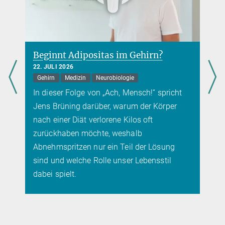
Tierversuchen auf Wirksamkeit und Nebenwirkungen zu testen.
Tierversuchsfreie Medikamente gibt es daher nicht. Außerdem
können Tierversuche für die Erkennung von umweltgefährdenden
Einflüssen erforderlich sein.
mehr
Beginnt Adipositas im Gehirn?
22. JULI 2026
Gehirn
Medizin
Neurobiologie
In dieser Folge von „Ach, Mensch!“ spricht
Jens Brüning darüber, warum der Körper
nach einer Diät verlorene Kilos oft
zurückhaben möchte, weshalb
Abnehmspritzen nur ein Teil der Lösung
sind und welche Rolle unser Lebensstil
dabei spielt.