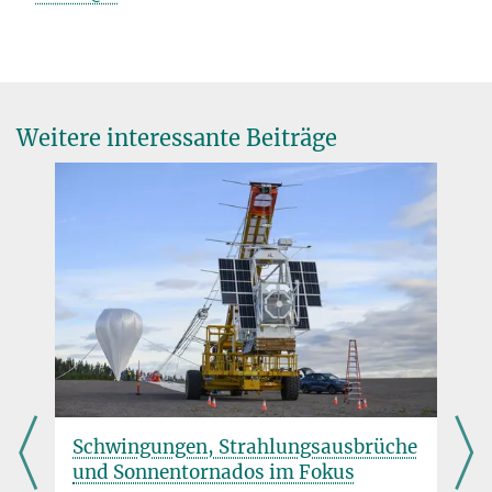
Weitere interessante Beiträge
chwingungen, Strahlungsausbrüche
ExoMars: R
nd Sonnentornados im Fokus
Suche nac