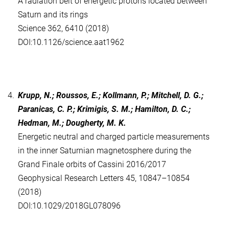
A radiation belt of energetic protons located between
Saturn and its rings
Science 362, 6410 (2018)
DOI:10.1126/science.aat1962
4.
Krupp, N.; Roussos, E.; Kollmann, P.; Mitchell, D. G.;
Paranicas, C. P.; Krimigis, S. M.; Hamilton, D. C.;
Hedman, M.; Dougherty, M. K.
Energetic neutral and charged particle measurements
in the inner Saturnian magnetosphere during the
Grand Finale orbits of Cassini 2016/2017
Geophysical Research Letters 45, 10847–10854
(2018)
DOI:10.1029/2018GL078096