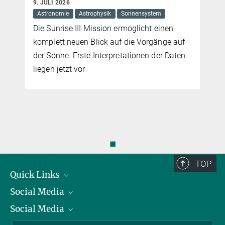
 JULI 2026
18. JUNI 2026
stronomie
Astrophysik
Sonnensystem
Astronomie
e Sunrise III Mission ermöglicht einen
Der Esa-Mars
mplett neuen Blick auf die Vorgänge auf
2030 Bodenp
r Sonne. Erste Interpretationen der Daten
von Leben h
egen jetzt vor
haben sich d
Laborunters
vorbereitet
◼
TOP
Quick Links
Social Media
Präsident
Social Media
Zahlen und Fakten
Bluesky