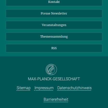
Jahresbericht
Mastodon
Facebook
Kontakt
Einkauf
LinkedIn
Instagram
Presse Newsletter
Meldestelle Fehlverhalten
TikTok
YouTube
Netiquette
Veranstaltungen
Themensammlung
RSS
MAX-PLANCK-GESELLSCHAFT
Sitemap
Impressum
Datenschutzhinweis
Barrierefreiheit