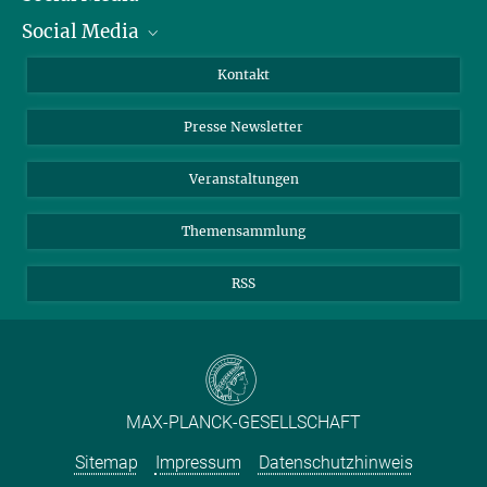
Social Media
Zahlen und Fakten
Bluesky
Jahresbericht
Mastodon
Facebook
Kontakt
Einkauf
LinkedIn
Instagram
Presse Newsletter
Meldestelle Fehlverhalten
TikTok
YouTube
Netiquette
Veranstaltungen
Themensammlung
RSS
MAX-PLANCK-GESELLSCHAFT
Sitemap
Impressum
Datenschutzhinweis