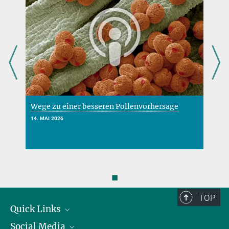
Wege zu einer besseren Pollenvorhersage
N
14. MAI 2026
2
◼
TOP
Quick Links
Social Media
Präsident