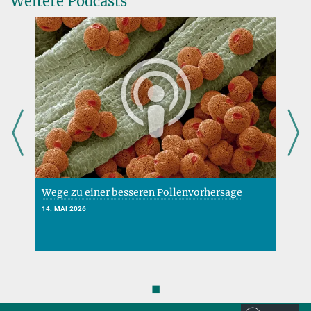
Weitere Podcasts
Wege zu einer besseren Pollenvorhersage
N
14. MAI 2026
2
◼