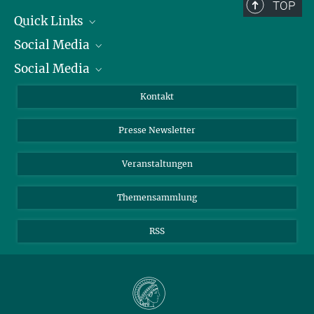
TOP
Quick Links
Social Media
Präsident
Social Media
Zahlen und Fakten
Bluesky
Jahresbericht
Mastodon
Facebook
Kontakt
Einkauf
LinkedIn
Instagram
Presse Newsletter
Meldestelle Fehlverhalten
TikTok
YouTube
Netiquette
Veranstaltungen
Themensammlung
RSS