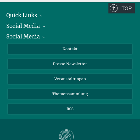
TOP
Quick Links
Social Media
Präsident
Social Media
Zahlen und Fakten
Bluesky
Jahresbericht
Mastodon
Facebook
Kontakt
Einkauf
LinkedIn
Instagram
Presse Newsletter
Meldestelle Fehlverhalten
TikTok
YouTube
Netiquette
Veranstaltungen
Themensammlung
RSS