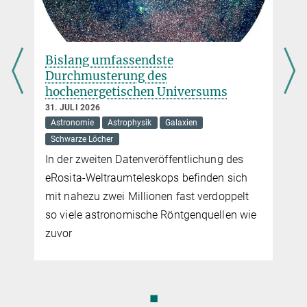
am MPIfR
I. Physikalisches Institut, Universität zu Köln
Bislang umfassendste
Sonderforschungsbereich 956 (SFB 956)
Durchmusterung des
NASA – Ames Research Center
hochenergetischen Universums
31. JULI 2026
SOFIA@NASA
Astronomie
Astrophysik
Galaxien
Schwarze Löcher
Deutsches Zentrum für Luft- und Raumfahrt (DLR)
In der zweiten Datenveröffentlichung des
eRosita-Weltraumteleskops befinden sich
SOFIA@DLR
mit nahezu zwei Millionen fast verdoppelt
so viele astronomische Röntgenquellen wie
zuvor
Deutsches SOFIA-Institut (DSI)
SOFIA@DSI
◼