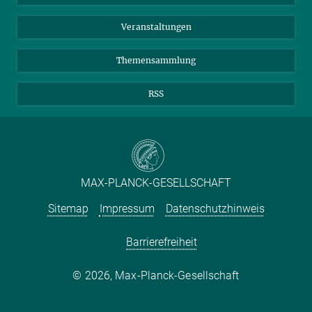
Meldestelle Fehlverhalten
TikTok
YouTube
Netiquette
Veranstaltungen
Themensammlung
RSS
MAX-PLANCK-GESELLSCHAFT
Sitemap
Impressum
Datenschutzhinweis
Barrierefreiheit
2026, Max-Planck-Gesellschaft