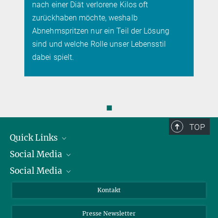
nach einer Diät verlorene Kilos oft
zurückhaben möchte, weshalb
Abnehmspritzen nur ein Teil der Lösung
sind und welche Rolle unser Lebensstil
dabei spielt.
◼
TOP
Quick Links
Social Media
Präsident
Social Media
Zahlen und Fakten
Bluesky
Jahresbericht
Mastodon
Facebook
Kontakt
Einkauf
LinkedIn
Instagram
Presse Newsletter