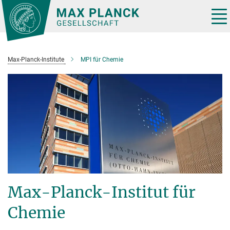
Hauptinhalt
Tog
nav
Max-Planck-Institute
MPI für Chemie
Max-Planck-Institut für
Chemie