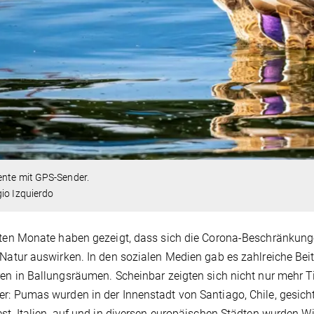
ente mit GPS-Sender.
io Izquierdo
zten Monate haben gezeigt, dass sich die Corona-Beschränkun
 Natur auswirken. In den sozialen Medien gab es zahlreiche B
ren in Ballungsräumen. Scheinbar zeigten sich nicht nur mehr T
r: Pumas wurden in der Innenstadt von Santiago, Chile, gesicht
est, Italien, auf und in diversen europäischen Städten wurden 