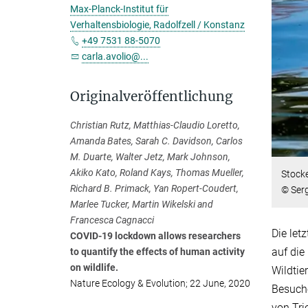
Max-Planck-Institut für
Verhaltensbiologie, Radolfzell / Konstanz
+49 7531 88-5070
carla.avolio@...
Originalveröffentlichung
Christian Rutz, Matthias-Claudio Loretto,
Amanda Bates, Sarah C. Davidson, Carlos
M. Duarte, Walter Jetz, Mark Johnson,
Akiko Kato, Roland Kays, Thomas Mueller,
Stock
Richard B. Primack, Yan Ropert-Coudert,
© Serg
Marlee Tucker, Martin Wikelski and
Francesca Cagnacci
Die let
COVID-19 lockdown allows researchers
auf die
to quantify the effects of human activity
on wildlife.
Wildtie
Nature Ecology & Evolution; 22 June, 2020
Besuche
von Tri