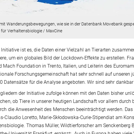
 mit Wanderungsbewegungen, wie sie in der Datenbank Movebank gespe
für Verhaltensbiologie / MaxCine
r Initiative ist es, die Daten einer Vielzahl an Tierarten zusam
ere, um ein globales Bild der Lockdown-Effekte zu erstellen. F
Mach Foundation in Trento, Italien, und Leiterin des Euroma
tionale Forschungsgemeinschaft hat sehr schnell auf unseren 
0 Datensätze für die Analyse angeboten. Wir sind sehr dankbar 
gliedern der Initiative zufolge können mit den Daten bisher un
chen, ob Tiere in unserer heutigen Landschaft vor allem durch
rch die Anwesenheit des Menschen beeinträchtigt werden. Das bi
s-Claudio Loretto, Marie-Skłodowska-Curie-Stipendiat am Konst
ensbiologie. Thomas Müller, Wildtierforscher am Senckenberg 
the-Universität Frankfurt, ergänzt: „Auch in Europa haben viel