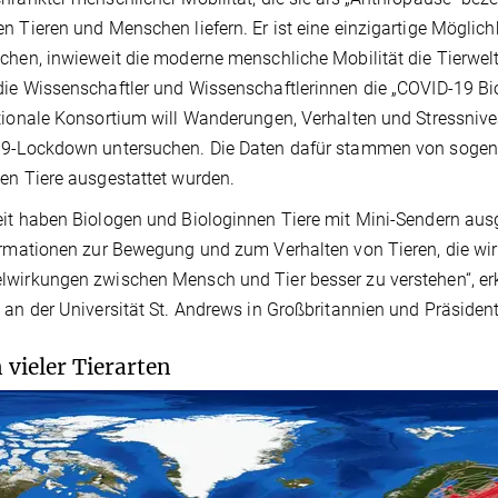
n Tieren und Menschen liefern. Er ist eine einzigartige Möglic
chen, inwieweit die moderne menschliche Mobilität die Tierwelt
ie Wissenschaftler und Wissenschaftlerinnen die „COVID-19 Bio
tionale Konsortium will Wanderungen, Verhalten und Stressniv
9-Lockdown untersuchen. Die Daten dafür stammen von sogenann
en Tiere ausgestattet wurden.
it haben Biologen und Biologinnen Tiere mit Mini-Sendern ausg
ormationen zur Bewegung und zum Verhalten von Tieren, die wir 
wirkungen zwischen Mensch und Tier besser zu verstehen“, erklä
 an der Universität St. Andrews in Großbritannien und Präsident
 vieler Tierarten