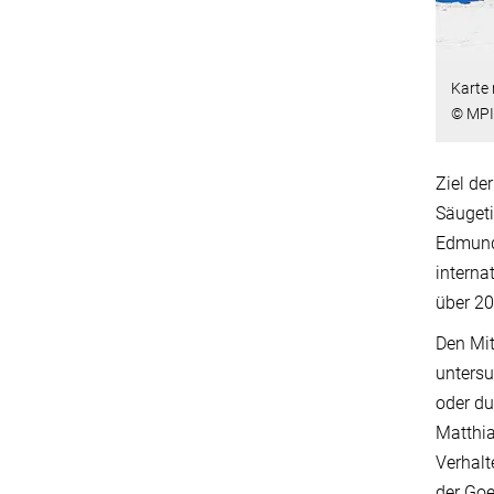
Karte
© MPI 
Ziel de
Säugeti
Edmund 
interna
über 20
Den Mit
untersu
oder du
Matthia
Verhalt
der Goe