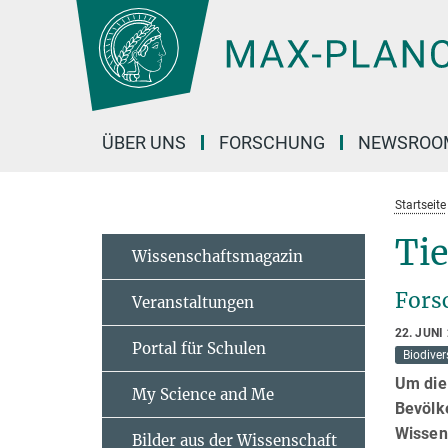
Hauptinhalt
ÜBER UNS
FORSCHUNG
NEWSROO
Startseite
Ti
Wissenschaftsmagazin
Fors
Veranstaltungen
22. JUNI
Portal für Schulen
Biodiver
Um die
My Science and Me
Bevölke
Wissen
Bilder aus der Wissenschaft