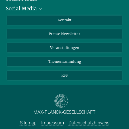
Social Media
Zahlen und Fakten
Bluesky
Jahresbericht
Mastodon
Facebook
Kontakt
Einkauf
LinkedIn
Instagram
Presse Newsletter
Meldestelle Fehlverhalten
TikTok
YouTube
Netiquette
Veranstaltungen
Themensammlung
RSS
MAX-PLANCK-GESELLSCHAFT
Sitemap
Impressum
Datenschutzhinweis