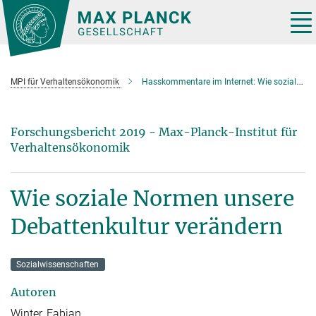
Hauptinhalt
Tog
nav
MPI für Verhaltensökonomik
Hasskommentare im Internet: Wie soziale Normen unsere Debattenkultur verändern
Forschungsbericht 2019 - Max-Planck-Institut für
Verhaltensökonomik
Wie soziale Normen unsere
Debattenkultur verändern
Sozialwissenschaften
Autoren
Winter, Fabian