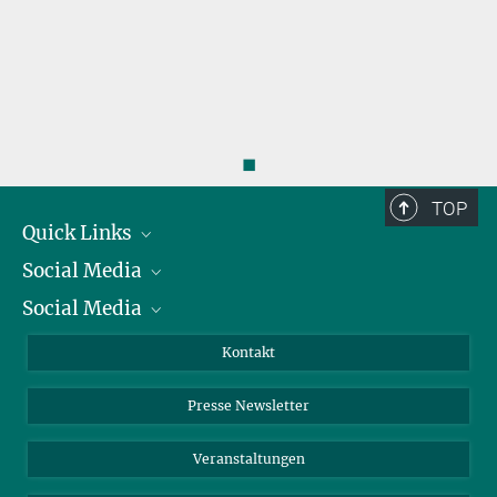
◼
TOP
Quick Links
Social Media
Präsident
Social Media
Zahlen und Fakten
Bluesky
Jahresbericht
Mastodon
Facebook
Kontakt
Einkauf
LinkedIn
Instagram
Presse Newsletter
Meldestelle Fehlverhalten
TikTok
YouTube
Netiquette
Veranstaltungen