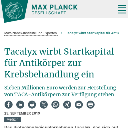
Hauptinhalt
Tog
nav
Max-Planck-Institute und Experten
Tacalyx wirbt Startkapital für Antikörper zur Krebsbehandlung ein
Tacalyx wirbt Startkapital
für Antikörper zur
Krebsbehandlung ein
Sieben Millionen Euro werden zur Herstellung
von TACA-Antikörpern zur Verfügung stehen
25. SEPTEMBER 2019
Medizin
Das Biotechnologieunternehmen Tacalyx, das sich auf