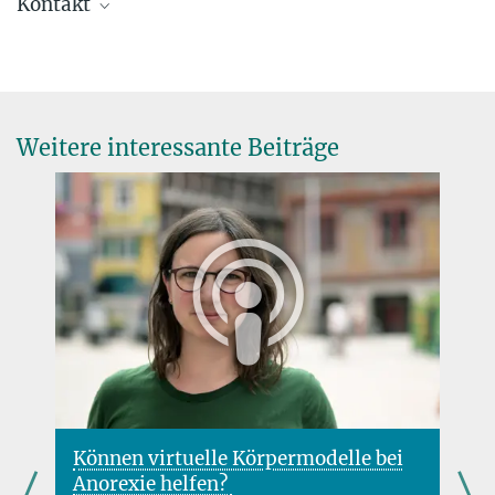
Kontakt
Dr. Peter Sondermann
Geschäftsführer
+49 30 407237-10
info@...
Weitere interessante Beiträge
Tacalyx, Müllerstr. 178, 13353 Berlin
Können virtuelle Körpermodelle bei
Anorexie helfen?