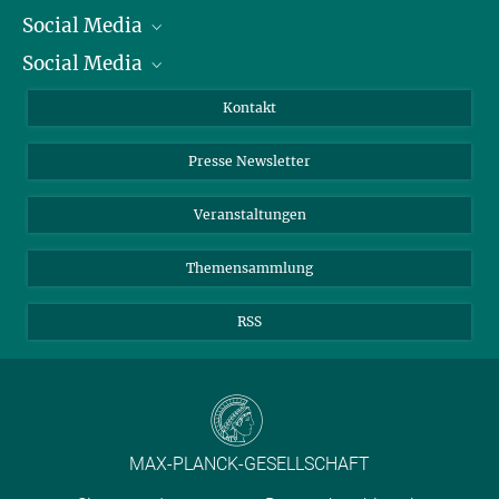
Social Media
Präsident
Social Media
Zahlen und Fakten
Bluesky
Jahresbericht
Mastodon
Facebook
Kontakt
Einkauf
LinkedIn
Instagram
Presse Newsletter
Meldestelle Fehlverhalten
TikTok
YouTube
Netiquette
Veranstaltungen
Themensammlung
RSS
MAX-PLANCK-GESELLSCHAFT