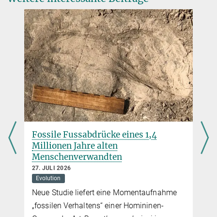
Vom Sprechen und Schweigen
1. DEZEMBER 2009
Eine universelle Grammatik aller Sprachen gibt es zwar nicht. Dafür
aber möglicherweise universelle Regeln für den Gebrauch von
Sprache
mehr
Fossile Fussabdrücke eines 1,4
Millionen Jahre alten
Menschenverwandten
27. JULI 2026
Evolution
Neue Studie liefert eine Momentaufnahme
„fossilen Verhaltens“ einer Homininen-