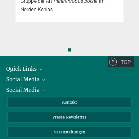
Gruppe der Art
Paranthropus boisei
im
Norden Kenias
◼
TOP
Quick Links
Social Media
Präsident
Social Media
Zahlen und Fakten
Bluesky
Jahresbericht
Mastodon
Facebook
Kontakt
Einkauf
LinkedIn
Instagram
Presse Newsletter
Meldestelle Fehlverhalten
TikTok
YouTube
Netiquette
Veranstaltungen