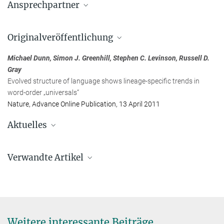
Ansprechpartner
Prof. Dr. Stephen C. Levinson
Originalveröffentlichung
Max-Planck-Institut für Psycholinguistik, Nijmegen, Niederlande
+31 24 3521-276
Michael Dunn, Simon J. Greenhill, Stephen C. Levinson, Russell D.
stephen.levinson@...
Gray
Evolved structure of language shows lineage-specific trends in
Michael Dunn
word-order „universals“
Max-Planck-Institut für Psycholinguistik, Nijmegen, Niederlande
Nature, Advance Online Publication, 13 April 2011
+31 24 3521-181
Aktuelles
michael.dunn@...
Mehr als ein Sprung nach links
Verwandte Artikel
Eine Gedächtnisstudie zu Tanzbewegungen entdeckt
grundsätzliche interkulturelle Unterschiede
Weitere interessante Beiträge