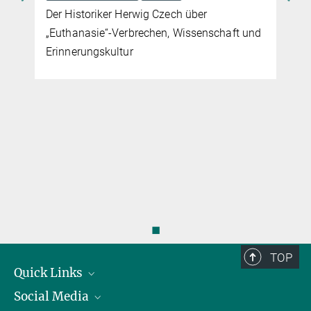
Der Historiker Herwig Czech über
„Euthanasie“-Verbrechen, Wissenschaft und
Erinnerungskultur
◼
TOP
Quick Links
Social Media
Präsident