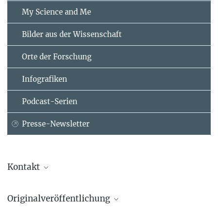
My Science and Me
Bilder aus der Wissenschaft
Orte der Forschung
Infografiken
Podcast-Serien
Presse-Newsletter
Kontakt
Dr. Nicole Boivin
Originalveröffentlichung
+49 3641 686-701
boivin@...