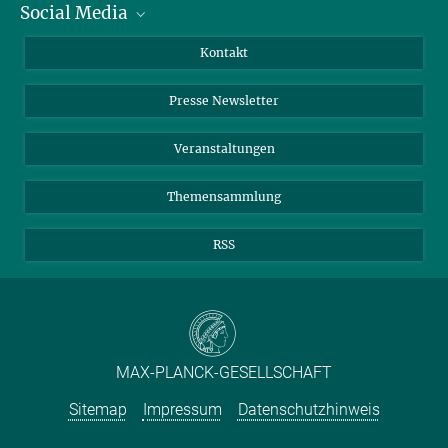
Social Media
Zahlen und Fakten
Bluesky
Jahresbericht
Mastodon
Facebook
Kontakt
Einkauf
LinkedIn
Instagram
Presse Newsletter
Meldestelle Fehlverhalten
TikTok
YouTube
Netiquette
Veranstaltungen
Themensammlung
RSS
MAX-PLANCK-GESELLSCHAFT
Sitemap
Impressum
Datenschutzhinweis