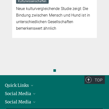
Kulturwissenschaften
Neue kulturvergleichende Studie zeigt: Die
Bindung zwischen Mensch und Hund ist in
unterschiedlichen Gesellschaften
bemerkenswert ähnlich
◼
TOP
Quick Links
Social Media
Präsident
Social Media
Zahlen und Fakten
Bluesky