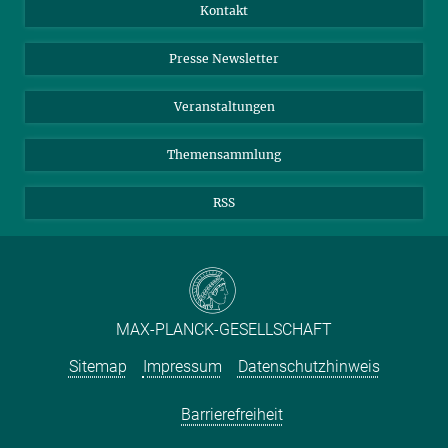
Jahresbericht
Mastodon
Facebook
Kontakt
Einkauf
LinkedIn
Instagram
Presse Newsletter
Meldestelle Fehlverhalten
TikTok
YouTube
Netiquette
Veranstaltungen
Themensammlung
RSS
MAX-PLANCK-GESELLSCHAFT
Sitemap
Impressum
Datenschutzhinweis
Barrierefreiheit