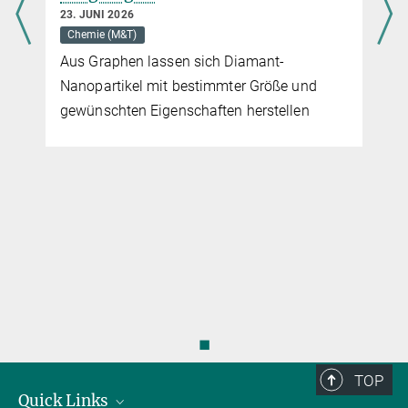
dem Gebiet der Nanoionik helfen, sie noch leistungsfähiger zu
23. JUNI 2026
machen.
Chemie (M&T)
mehr
Aus Graphen lassen sich Diamant-
Nanopartikel mit bestimmter Größe und
gewünschten Eigenschaften herstellen
◼
TOP
Quick Links