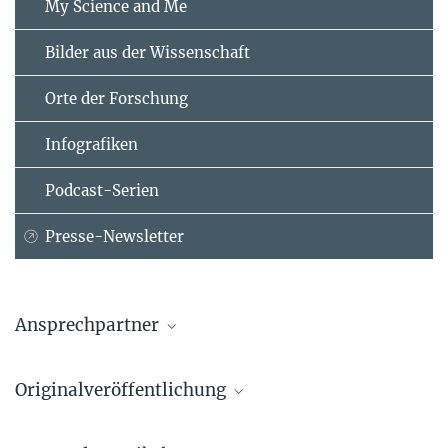
My Science and Me
Bilder aus der Wissenschaft
Orte der Forschung
Infografiken
Podcast-Serien
Presse-Newsletter
Ansprechpartner
Prof. Dr. Joachim Maier
Originalveröffentlichung
Max-Planck-Institut für Festkörperforschung, Stuttgart
+49 711 689-1720
Gee Yeong Kim, Alessandro Senocrate , Tae-Youl Yang, Giuliano
J.Maier@...