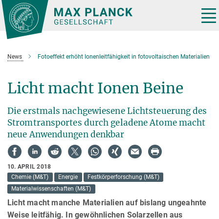
Hauptinhalt
Tog
nav
News
Fotoeffekt erhöht Ionenleitfähigkeit in fotovoltaischen Materialien
Licht macht Ionen Beine
Die erstmals nachgewiesene Lichtsteuerung des
Stromtransportes durch geladene Atome macht
neue Anwendungen denkbar
10. APRIL 2018
Chemie (M&T)
Energie
Festkörperforschung (M&T)
Materialwissenschaften (M&T)
Licht macht manche Materialien auf bislang ungeahnte
Weise leitfähig. In gewöhnlichen Solarzellen aus