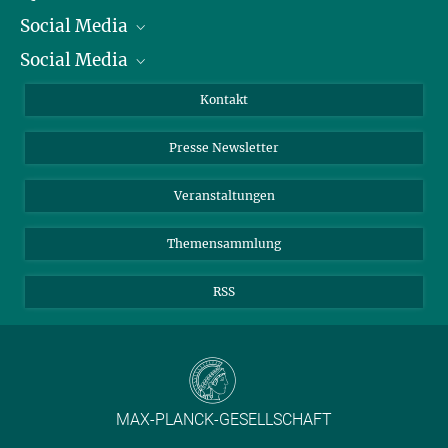
Social Media
Präsident
Social Media
Zahlen und Fakten
Bluesky
Jahresbericht
Mastodon
Facebook
Kontakt
Einkauf
LinkedIn
Instagram
Presse Newsletter
Meldestelle Fehlverhalten
TikTok
YouTube
Netiquette
Veranstaltungen
Themensammlung
RSS
MAX-PLANCK-GESELLSCHAFT