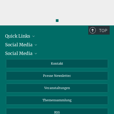
◼
TOP
Quick Links
Social Media
Präsident
Social Media
Zahlen und Fakten
Bluesky
Jahresbericht
Mastodon
Facebook
Kontakt
Einkauf
LinkedIn
Instagram
Presse Newsletter
Meldestelle Fehlverhalten
TikTok
YouTube
Netiquette
Veranstaltungen
Themensammlung
RSS