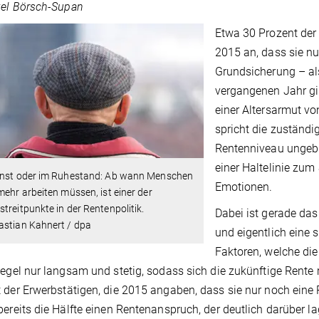
xel Börsch-Supan
Etwa 30 Prozent der 
2015 an, dass sie nu
Grundsicherung – als
vergangenen Jahr gi
einer Altersarmut v
spricht die zuständi
Rentenniveau ungebr
einer Haltelinie zum
enst oder im Ruhestand: Ab wann Menschen
Emotionen.
mehr arbeiten müssen, ist einer der
treitpunkte in der Rentenpolitik.
Dabei ist gerade da
astian Kahnert / dpa
und eigentlich eine 
Faktoren, welche die
Regel nur langsam und stetig, sodass sich die zukünftige Rente 
 der Erwerbstätigen, die 2015 angaben, dass sie nur noch eine
bereits die Hälfte einen Rentenanspruch, der deutlich darüber l