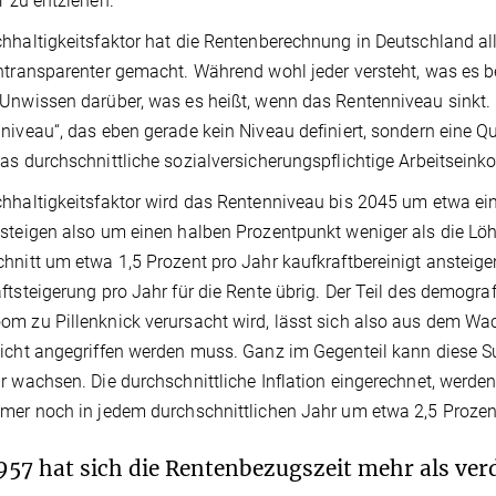
er zu entziehen.
hhaltigkeitsfaktor hat die Rentenberechnung in Deutschland al
ntransparenter gemacht. Während wohl jeder versteht, was es be
Unwissen darüber, was es heißt, wenn das Rentenniveau sinkt.
niveau“, das eben gerade kein Niveau definiert, sondern eine Qu
as durchschnittliche sozialversicherungspflichtige Arbeitsein
hhaltigkeitsfaktor wird das Rentenniveau bis 2045 um etwa ei
steigen also um einen halben Prozentpunkt weniger als die Löh
hnitt um etwa 1,5 Prozent pro Jahr kaufkraftbereinigt ansteige
ftsteigerung pro Jahr für die Rente übrig. Der Teil des demogr
m zu Pillenknick verursacht wird, lässt sich also aus dem Wa
icht angegriffen werden muss. Ganz im Gegenteil kann diese S
r wachsen. Die durchschnittliche Inflation eingerechnet, werden
mer noch in jedem durchschnittlichen Jahr um etwa 2,5 Prozen
1957 hat sich die Rentenbezugszeit mehr als ver