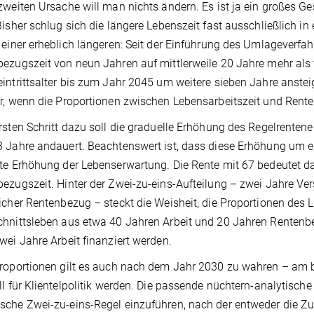
zweiten Ursache will man nichts ändern. Es ist ja ein großes G
Bisher schlug sich die längere Lebenszeit fast ausschließlich in
 einer erheblich längeren: Seit der Einführung des Umlageverfa
ezugszeit von neun Jahren auf mittlerweile 20 Jahre mehr als 
intrittsalter bis zum Jahr 2045 um weitere sieben Jahre anstei
r, wenn die Proportionen zwischen Lebensarbeitszeit und Rente
rsten Schritt dazu soll die graduelle Erhöhung des Regelrentenein
 Jahre andauert. Beachtenswert ist, dass diese Erhöhung um ein
te Erhöhung der Lebenserwartung. Die Rente mit 67 bedeutet da
ezugszeit. Hinter der Zwei-zu-eins-Aufteilung – zwei Jahre Ver
icher Rentenbezug – steckt die Weisheit, die Proportionen des
hnittsleben aus etwa 40 Jahren Arbeit und 20 Jahren Rentenb
wei Jahre Arbeit finanziert werden.
roportionen gilt es auch nach dem Jahr 2030 zu wahren – am b
ll für Klientelpolitik werden. Die passende nüchtern-analytisc
che Zwei-zu-eins-Regel einzuführen, nach der entweder die Z