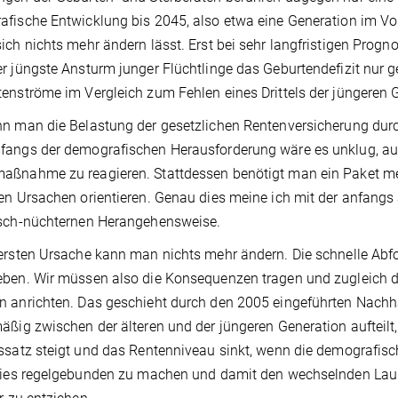
fische Entwicklung bis 2045, also etwa eine Generation im Vo
ich nichts mehr ändern lässt. Erst bei sehr langfristigen Prog
r jüngste Ansturm junger Flüchtlinge das Geburtendefizit nur ge
enströme im Vergleich zum Fehlen eines Drittels der jüngeren G
n man die Belastung der gesetzlichen Rentenversicherung dur
angs der demografischen Herausforderung wäre es unklug, auf s
aßnahme zu reagieren. Stattdessen benötigt man ein Paket m
en Ursachen orientieren. Genau dies meine ich mit der anfang
isch-nüchternen Herangehensweise.
ersten Ursache kann man nichts mehr ändern. Die schnelle Abfo
ben. Wir müssen also die Konsequenzen tragen und zugleich da
 anrichten. Das geschieht durch den 2005 eingeführten Nachhal
äßig zwischen der älteren und der jüngeren Generation aufteil
ssatz steigt und das Rentenniveau sinkt, wenn die demografisc
 dies regelgebunden zu machen und damit den wechselnden Lau