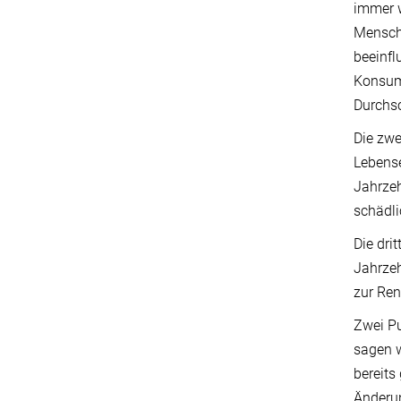
immer w
Mensche
beeinfl
Konsumg
Durchsc
Die zwe
Lebense
Jahrzeh
schädli
Die dri
Jahrzeh
zur Ren
Zwei Pu
sagen w
bereits
Änderun