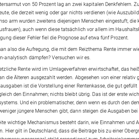
ltersarmut von 50 Prozent lag an zwei kapitalen Denkfehlern.
eute, die derzeit wenig oder gar nichts verdienen (wie Auszubil
nso arm wurden zweitens diejenigen Menschen eingestuft, die 
sfrauen), auch wenn diese tatsächlich vor allem im Haushalts
igung dieser Fehler fiel die Prognose auf etwa fünf Prozent.
n also die Aufregung, die mit dem Reizthema Rente immer wie
n-analytisch dämpfen? Versuchen wir es.
etzliche Rente wird im Umlageverfahren erwirtschaftet, das heißt
an die Älteren ausgezahlt werden. Abgesehen von einer relativ
usgaben ist die Vorstellung einer Rentenkasse, die gut gefüll
leich den Einnahmen; nichts bleibt übrig. Das ist der erste w
systems. Und ein problematischer, denn wenn es durch den de
weniger jüngere Menschen gibt, dann steigen die Ausgaben be
ite wichtige Mechanismus besteht darin, wie Einnahmen und 
en. Hier gilt in Deutschland, dass die Beiträge bis zu einer Obe