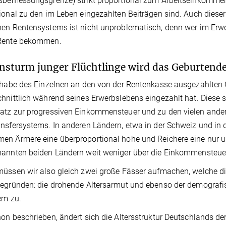
sbemessungsgrenze) strikt proportional zum Arbeitseinkommen
ional zu den im Leben eingezahlten Beiträgen sind. Auch die
en Rentensystems ist nicht unproblematisch, denn wer im Erwer
Rente bekommen.
nsturm junger Flüchtlinge wird das Geburtendef
lhabe des Einzelnen an den von der Rentenkasse ausgezahlten G
hnittlich während seines Erwerbslebens eingezahlt hat. Diese
atz zur progressiven Einkommensteuer und zu den vielen and
nsfersystems. In anderen Ländern, etwa in der Schweiz und in de
n Ärmere eine überproportional hohe und Reichere eine nur unt
annten beiden Ländern weit weniger über die Einkommensteuer
müssen wir also gleich zwei große Fässer aufmachen, welche 
begründen: die drohende Altersarmut und ebenso der demograf
em zu.
on beschrieben, ändert sich die Altersstruktur Deutschlands der