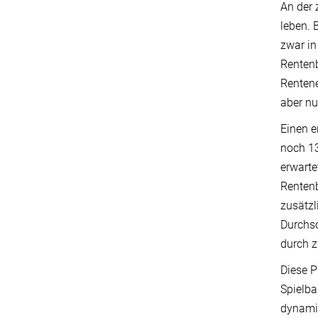
An der 
leben. 
zwar in
Rentenb
Rentene
aber nu
Einen e
noch 13
erwarte
Rentenb
zusätzl
Durchsc
durch z
Diese P
Spielba
dynamis