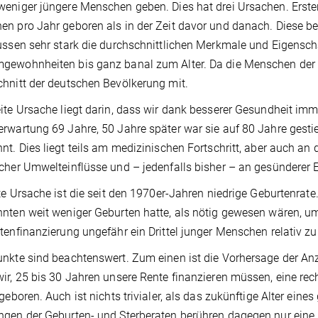
eniger jüngere Menschen geben. Dies hat drei Ursachen. Erst
n pro Jahr geboren als in der Zeit davor und danach. Diese
ussen sehr stark die durchschnittlichen Merkmale und Eigensch
ewohnheiten bis ganz banal zum Alter. Da die Menschen der B
hnitt der deutschen Bevölkerung mit.
ite Ursache liegt darin, dass wir dank besserer Gesundheit imm
rwartung 69 Jahre, 50 Jahre später war sie auf 80 Jahre gest
nt. Dies liegt teils am medizinischen Fortschritt, aber auch 
cher Umwelteinflüsse und – jedenfalls bisher – an gesünderer 
tte Ursache ist die seit den 1970er-Jahren niedrige Geburtenra
nten weit weniger Geburten hatte, als nötig gewesen wären, um
tenfinanzierung ungefähr ein Drittel junger Menschen relativ zu
nkte sind beachtenswert. Zum einen ist die Vorhersage der Anz
ir, 25 bis 30 Jahren unsere Rente finanzieren müssen, eine re
 geboren. Auch ist nichts trivialer, als das zukünftige Alter ei
gen der Geburten- und Sterberaten berühren dagegen nur eine