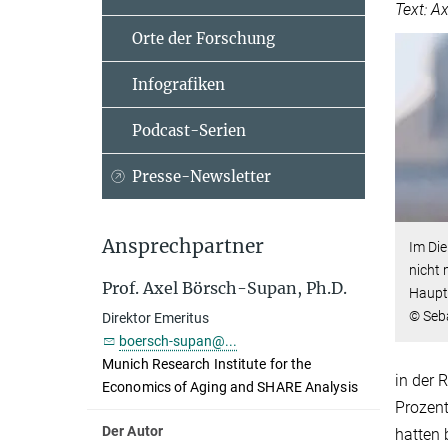
Text: A
Orte der Forschung
Infografiken
Podcast-Serien
Presse-Newsletter
Ansprechpartner
Im Di
nicht 
Prof. Axel Börsch-Supan, Ph.D.
Haupts
© Seb
Direktor Emeritus
boersch-supan@...
Munich Research Institute for the
in der 
Economics of Aging and SHARE Analysis
Prozent
Der Autor
hatten 