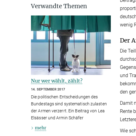
Beitrag
Verwandte Themen
proport
deutsch
wenig 
Der A
Die Tei
durchsc
Gegens
und Tra
Nur wer wählt, zählt?
bekomme
14. SEPTEMBER 2017
den gen
Die politischen Entscheidungen des
Damit 
Bundestags sind systematisch zulasten
der Armen verzerrt. Ein Beitrag von Lea
Rente 
Elsässer und Armin Schäfer
Letzter
mehr
Wie sch