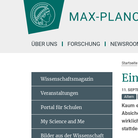
Hauptinhalt
ÜBER UNS
FORSCHUNG
NEWSROO
Startseite
Ein
Wissenschaftsmagazin
11. SEP
Veranstaltungen
Altern
Kaum e
Portal für Schulen
Absich
wirklic
My Science and Me
stattd
Bilder aus der Wissenschaft