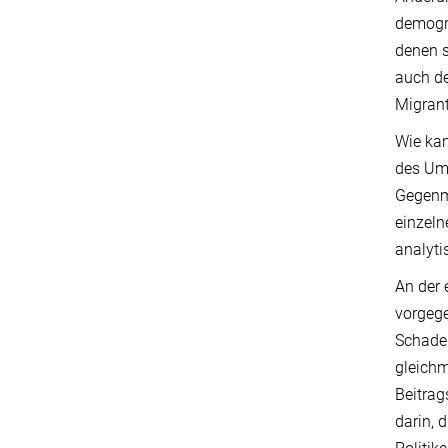
demogra
denen s
auch de
Migrant
Wie kan
des Umf
Gegenm
einzeln
analyt
An der 
vorgege
Schaden
gleichm
Beitrag
darin,