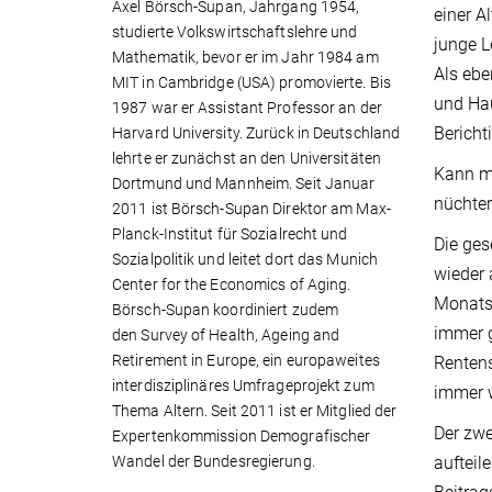
Axel Börsch-Supan, Jahrgang 1954,
einer A
studierte Volkswirtschaftslehre und
junge L
Mathematik, bevor er im Jahr 1984 am
Als ebe
MIT in Cambridge (USA) promovierte. Bis
und Hau
1987 war er Assistant Professor an der
Bericht
Harvard University. Zurück in Deutschland
lehrte er zunächst an den Universitäten
Kann ma
Dortmund und Mannheim. Seit Januar
nüchter
2011 ist Börsch-Supan Direktor am Max-
Planck-Institut für Sozialrecht und
Die ges
Sozialpolitik und leitet dort das Munich
wieder 
Center for the Economics of Aging.
Monatsa
Börsch-Supan koordiniert zudem
immer g
den Survey of Health, Ageing and
Retirement in Europe, ein europaweites
Renten
interdisziplinäres Umfrageprojekt zum
immer 
Thema Altern. Seit 2011 ist er Mitglied der
Der zwe
Expertenkommission Demografischer
aufteil
Wandel der Bundesregierung.