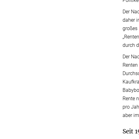
Politik
Der Nac
daher i
großes 
„Renten
durch d
Der Nac
Renten 
Durchsc
Kaufkra
Babyboo
Rente n
pro Jah
aber im
Seit 