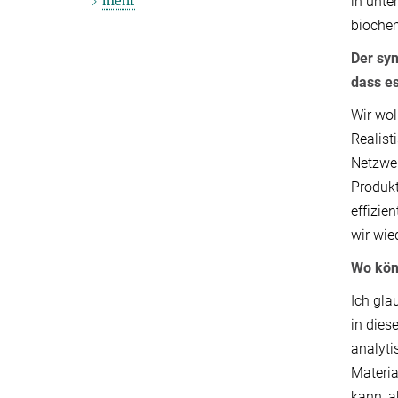
in unte
mehr
biochem
Der syn
dass e
Wir wol
Realist
Netzwer
Produkt
effizie
wir wie
Wo könn
Ich gla
in dies
analyti
Materia
kann, a