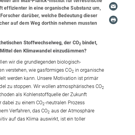
eiter am Max-Planck-Institut für terrestrische
t effizienter in eine organische Substanz um,
m Forscher darüber, welche Bedeutung dieser
rscher auf dem Weg dorthin nehmen mussten
thetischen Stoffwechselweg, der CO
bindet,
2
s Mittel den Klimawandel einzudämmen?
len wir die grundlegenden biologisch-
en verstehen, wie gasförmiges CO
in organische
2
t werden kann. Unsere Motivation ist primär
del zu stoppen. Wir wollen atmosphärisches CO
2
thoden als Kohlenstoffquelle der Zukunft
ir dabei zu einem CO
-neutralen Prozess
2
nem Verfahren, das CO
aus der Atmosphäre
2
itiv auf das Klima auswirkt, ist ein toller