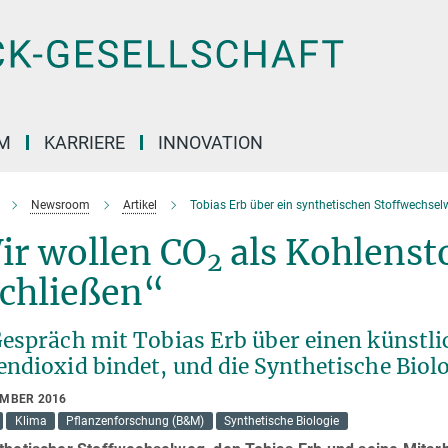
M
KARRIERE
INNOVATION
Newsroom
Artikel
Tobias Erb über ein synthetischen Stoffwechsel
ir wollen CO
als Kohlensto
2
schließen“
Gespräch mit Tobias Erb über einen künstl
endioxid bindet, und die Synthetische Biol
EMBER 2016
Klima
Pflanzenforschung (B&M)
Synthetische Biologie