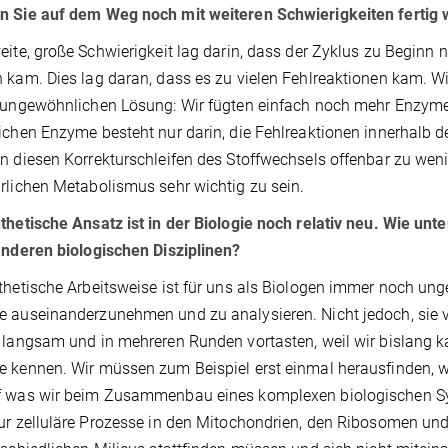
n Sie auf dem Weg noch mit weiteren Schwierigkeiten fertig
eite, große Schwierigkeit lag darin, dass der Zyklus zu Beginn 
 kam. Dies lag daran, dass es zu vielen Fehlreaktionen kam. Wir
 ungewöhnlichen Lösung: Wir fügten einfach noch mehr Enzyme
ichen Enzyme besteht nur darin, die Fehlreaktionen innerhalb de
n diesen Korrekturschleifen des Stoffwechsels offenbar zu wen
rlichen Metabolismus sehr wichtig zu sein.
thetische Ansatz ist in der Biologie noch relativ neu. Wie u
anderen biologischen Disziplinen?
thetische Arbeitsweise ist für uns als Biologen immer noch ung
 auseinanderzunehmen und zu analysieren. Nicht jedoch, sie
 langsam und in mehreren Runden vortasten, weil wir bislang k
e kennen. Wir müssen zum Beispiel erst einmal herausfind
f was wir beim Zusammenbau eines komplexen biologischen Sy
ur zelluläre Prozesse in den Mitochondrien, den Ribosomen und