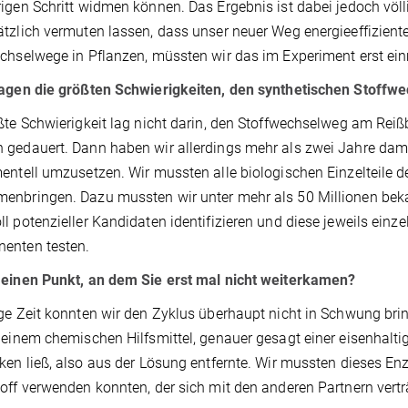
igen Schritt widmen können. Das Ergebnis ist dabei jedoch vö
tzlich vermuten lassen, dass unser neuer Weg energieeffiziente
chselwege in Pflanzen, müssten wir das im Experiment erst ei
lagen die größten Schwierigkeiten, den synthetischen Stoffw
ßte Schwierigkeit lag nicht darin, den Stoffwechselweg am Reißb
gedauert. Dann haben wir allerdings mehr als zwei Jahre dami
entell umzusetzen. Wir mussten alle biologischen Einzelteile d
enbringen. Dazu mussten wir unter mehr als 50 Millionen be
l potenzieller Kandidaten identifizieren und diese jeweils ei
enten testen.
 einen Punkt, an dem Sie erst mal nicht weiterkamen?
ge Zeit konnten wir den Zyklus überhaupt nicht in Schwung br
 einem chemischen Hilfsmittel, genauer gesagt einer eisenhalti
ken ließ, also aus der Lösung entfernte. Wir mussten dieses En
off verwenden konnten, der sich mit den anderen Partnern vertr