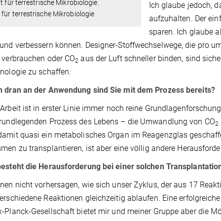
ut für terrestrische Mikrobiologie.
Ich glaube jedoch, d
für terrestrische Mikrobiologie
aufzuhalten. Der ein
sparen. Ich glaube a
 und verbessern können. Designer-Stoffwechselwege, die pro 
 verbrauchen oder CO
aus der Luft schneller binden, sind sich
2
nologie zu schaffen.
h dran an der Anwendung sind Sie mit dem Prozess bereits?
Arbeit ist in erster Linie immer noch reine Grundlagenforschu
grundlegenden Prozess des Lebens – die Umwandlung von CO
2
amit quasi ein metabolisches Organ im Reagenzglas geschaffe
men zu transplantieren, ist aber eine völlig andere Herausford
esteht die Herausforderung bei einer solchen Transplantation
nen nicht vorhersagen, wie sich unser Zyklus, der aus 17 Reaktio
erschiedene Reaktionen gleichzeitig ablaufen. Eine erfolgreiche
-Planck-Gesellschaft bietet mir und meiner Gruppe aber die Mö