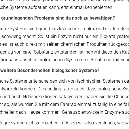
sche Systeme aufbauen kann, erst einmal kennenlernen.
 grundlegenden Probleme sind da noch zu bewältigen?
sche Systeme sind grundsätzlich sehr komplex und stark mitei
schwierig macht. So ist ein Enzym nicht nur ein Biokatalysator,
 es ist auch direkt mit seinen chemischen Produkten rückgekopp
genug von einer Substanz entstanden ist, hemmt diese den Kat
tionsaustausch in biologischen Systemen sehr oft eng miteina
s weitere Besonderheiten biologischer Systeme?
sche Systeme unterscheiden sich von technischen Systemen dad
ntwickeln können. Dies bedingt aber auch, dass biologische Sys
und auch Nebenreaktionen katalysieren, haben sie die Chance,
r so, als würden Sie mit dem Fahrrad einmal zufällig in eine fa
chneller nach Hause kommen. Genauso entwickeln Enzyme auch
ogie synthetisch zu machen, müssen wir also verstehen, wie wi