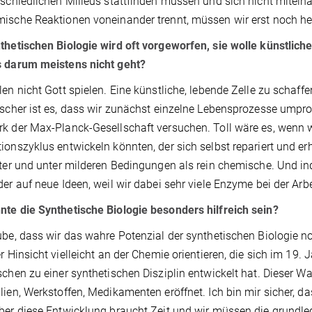
rschiedlichen Milieus stattfinden müssen und sich nicht mite
ische Reaktionen voneinander trennt, müssen wir erst noch he
thetischen Biologie wird oft vorgeworfen, sie wolle künstlich
s darum meistens nicht geht?
len nicht Gott spielen. Eine künstliche, lebende Zelle zu schaff
ischer ist es, dass wir zunächst einzelne Lebensprozesse ump
k der Max-Planck-Gesellschaft versuchen. Toll wäre es, wenn w
ionszyklus entwickeln könnten, der sich selbst repariert und erh
nter und unter milderen Bedingungen als rein chemische. Und
der auf neue Ideen, weil wir dabei sehr viele Enzyme bei der Arb
te die Synthetische Biologie besonders hilfreich sein?
ube, dass wir das wahre Potenzial der synthetischen Biologie n
er Hinsicht vielleicht an der Chemie orientieren, die sich im 19
schen zu einer synthetischen Disziplin entwickelt hat. Dieser 
lien, Werkstoffen, Medikamenten eröffnet. Ich bin mir sicher, d
ber diese Entwicklung braucht Zeit und wir müssen die grundl