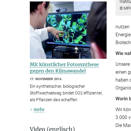
Instit
© MPI 
nutzen
Energie
Biotech
Wie na
Unsere 
Mit künstlicher Fotosynthese
gegen den Klimawandel
einen 
haben d
17. NOVEMBER 2016
Ein synthetischer, biologischer
Organis
Stoffwechselweg bindet CO2 effizienter,
Worin b
als Pflanzen das schaffen
mehr
Wir kön
3.000 v
Die Max
Video (englisch)