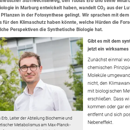
thetischer Stoffwechselweg, den Tobias Erb und seine Mitarb
iologie in Marburg entwickelt haben, wandelt CO
aus der Luf
2
 Pflanzen in der Fotosynthese gelingt. Wir sprachen mit de
s für den Klimaschutz haben könnte, welche Hürden die Fo
che Perspektiven die Synthetische Biologie hat.
Gibt es mit dem syn
jetzt ein wirksame
Zunächst einmal wol
chemischen Prinzipi
Moleküle umgewandel
nicht, den Klimawan
mit biologischen Me
erschließen. Dass w
kommen oder gar ei
entfernt und sich pos
 Erb, Leiter der Abteilung Biochemie und
Nebeneffekt.
etischer Metabolismus am Max-Planck-