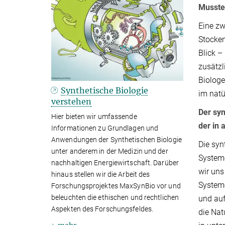
Musste
Eine zw
Stocken
Blick –
zusätzl
Biologe
Synthetische Biologie
im natü
verstehen
Der syn
Hier bieten wir umfassende
der in 
Informationen zu Grundlagen und
Anwendungen der Synthetischen Biologie
Die syn
unter anderem in der Medizin und der
Systeme
nachhaltigen Energiewirtschaft. Darüber
wir uns
hinaus stellen wir die Arbeit des
System
Forschungsprojektes MaxSynBio vor und
beleuchten die ethischen und rechtlichen
und au
Aspekten des Forschungsfeldes.
die Nat