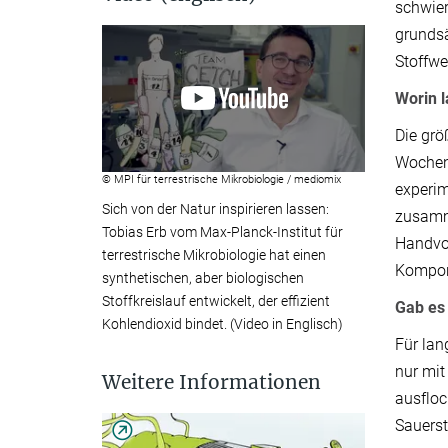
schwier
grundsä
Stoffwe
Worin 
Die grö
Wochen 
© MPI für terrestrische Mikrobiologie / mediomix
experim
Sich von der Natur inspirieren lassen:
zusamm
Tobias Erb vom Max-Planck-Institut für
Handvol
terrestrische Mikrobiologie hat einen
Kompon
synthetischen, aber biologischen
Stoffkreislauf entwickelt, der effizient
Gab es
Kohlendioxid bindet. (Video in Englisch)
Für lan
nur mit
Weitere Informationen
ausfloc
Sauerst