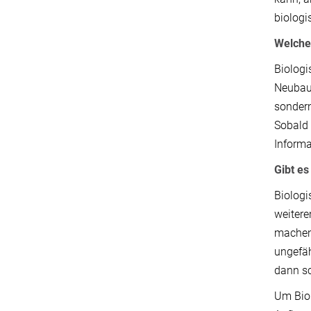
biologi
Welche
Biologi
Neubau 
sondern
Sobald 
Informa
Gibt e
Biologi
weitere
machen 
ungefäh
dann s
Um Biol