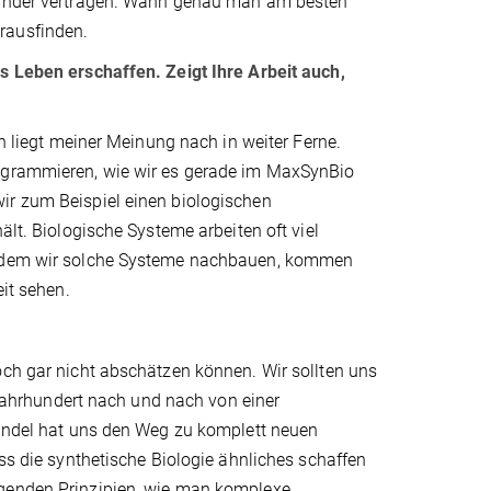
inander vertragen. Wann genau man am besten
rausfinden.
es Leben erschaffen. Zeigt Ihre Arbeit auch,
en liegt meiner Meinung nach in weiter Ferne.
rogrammieren, wie wir es gerade im MaxSynBio
ir zum Beispiel einen biologischen
ält. Biologische Systeme arbeiten oft viel
 indem wir solche Systeme nachbauen, kommen
eit sehen.
och gar nicht abschätzen können. Wir sollten uns
. Jahrhundert nach und nach von einer
Wandel hat uns den Weg zu komplett neuen
ass die synthetische Biologie ähnliches schaffen
egenden Prinzipien, wie man komplexe