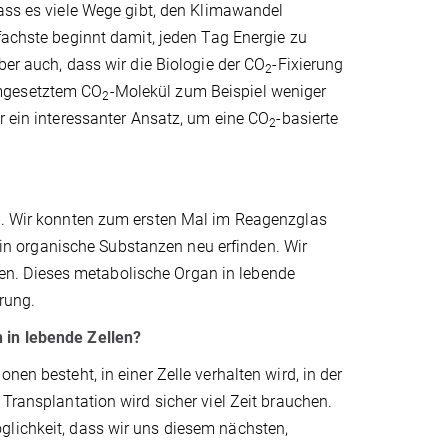
ass es viele Wege gibt, den Klimawandel
fachste beginnt damit, jeden Tag Energie zu
ber auch, dass wir die Biologie der CO
-Fixierung
2
umgesetztem CO
-Molekül zum Beispiel weniger
2
er ein interessanter Ansatz, um eine CO
-basierte
2
ng. Wir konnten zum ersten Mal im Reagenzglas
in organische Substanzen neu erfinden. Wir
n. Dieses metabolische Organ in lebende
erung.
 in lebende Zellen?
nen besteht, in einer Zelle verhalten wird, in der
 Transplantation wird sicher viel Zeit brauchen.
glichkeit, dass wir uns diesem nächsten,