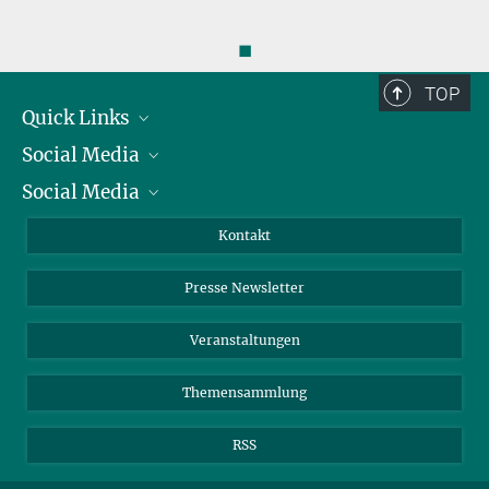
◼
TOP
Quick Links
Social Media
Präsident
Social Media
Zahlen und Fakten
Bluesky
Jahresbericht
Mastodon
Facebook
Kontakt
Einkauf
LinkedIn
Instagram
Presse Newsletter
Meldestelle Fehlverhalten
TikTok
YouTube
Netiquette
Veranstaltungen
Themensammlung
RSS