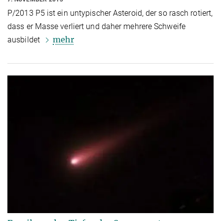
P/2013 P5 ist ein untypischer Asteroid, der so rasch rotiert,
dass er Masse verliert und daher mehrere Schweife
mehr
ausbildet