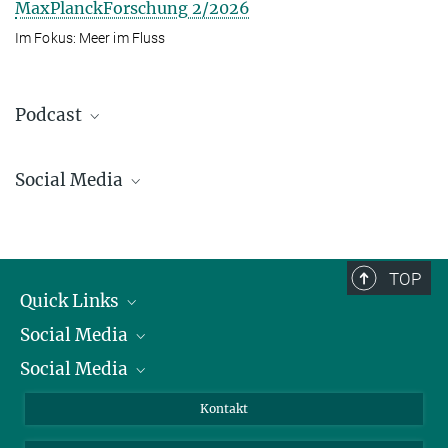
MaxPlanckForschung 2/2026
Im Fokus: Meer im Fluss
Podcast
Social Media
Bluesky
Facebook
LinkedIn
TOP
Mastodon
Quick Links
TikTok
Social Media
Präsident
Youtube
Social Media
Zahlen und Fakten
Bluesky
Jahresbericht
Mastodon
Facebook
Kontakt
Einkauf
LinkedIn
Instagram
Drei Rätsel der Ozeane