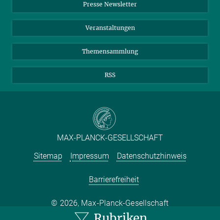
Presse Newsletter
Meldestelle Fehlverhalten
TikTok
YouTube
19. JUNI 2026
Drei aktuelle Forschungsprojekte über Gabelschwanzmöven, Sand
Netiquette
Veranstaltungen
und Meereströmungen im Atlantik zeigen neue Einblicke in die
komplexen biologischen, sozialen und klimatischen Gefüge unserer
Themensammlung
Meere
RSS
MAX-PLANCK-GESELLSCHAFT
Sitemap
Impressum
Datenschutzhinweis
Barrierefreiheit
2026, Max-Planck-Gesellschaft
Rubriken