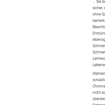
... Sie
sicher,
ohne Sc
bemerke
Beachtu
Entzünd
lebensg
Schmerz
Schmerz
zahlrei
Lebens
Während
schädli
Chroni
nicht a
überdie