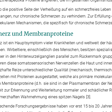
therapeutika Proteine angreifen, die im gesamten Organismu
 die positive Seite der Verheißung auf ein schmerzfreies Leb
langen, nur chronische Schmerzen zu verhindern. Zur Erfüllung
ekularen Mechanismen, die spezifisch für chronische Schmerze
erz und Membranproteine
 ist ein Hauptsymptom vieler Krankheiten und weltweit der häu
en. Wirbeltiere, einschließlich des Menschen, besitzen spezial
per in den Hinterwurzelganglien parallel zum Rückenmark gruppie
eren diese somatosensorischen Nervenzellen die Haut und inn
hafte Reize unterschiedlicher Qualität (mechanisch, thermisch
ellen mit Proteinen ausgestattet, welche als primäre molekular
 Membranproteine (d.h. sie sind in der Plasmamembran der Nerv
it zur Erkennung und Weiterleitung normaler und schädlicher R
merzhaften Wahrnehmung eines spitzen Nagels [3].
chende Forschungsergebnisse haben vor erst 15 bis 20 Jahren 