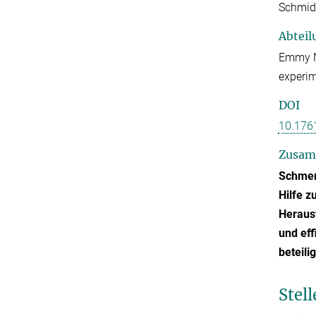
Schmid
Abteil
Emmy No
experim
DOI
10.176
Zusam
Schmerz
Hilfe z
Heraus
und eff
beteili
Stell