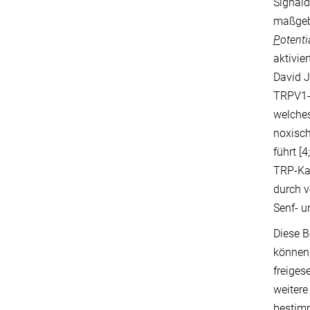
Signald
maßgebl
P
otenti
aktivie
David 
TRPV1-K
welches
noxisch
führt [
TRP-Kan
durch v
Senf- u
Diese B
können,
freiges
weitere
bestim