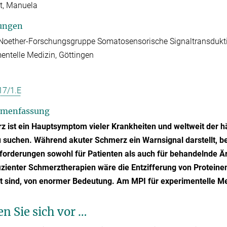
t, Manuela
ungen
ether-Forschungsgruppe Somatosensorische Signaltransduktion
entelle Medizin, Göttingen
17/1.E
menfassung
 ist ein Hauptsymptom vieler Krankheiten und weltweit der h
u suchen. Während akuter Schmerz ein Warnsignal darstellt,
forderungen sowohl für Patienten als auch für behandelnde Ä
izienter Schmerztherapien wäre die Entzifferung von Proteine
gt sind, von enormer Bedeutung. Am MPI für experimentelle M
en Sie sich vor …