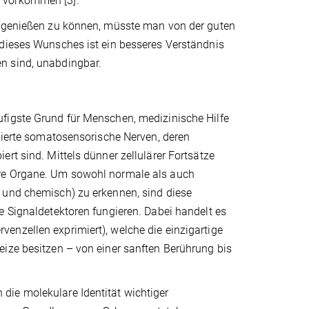
s vorkommen [3].
en genießen zu können, müsste man von der guten
 dieses Wunsches ist ein besseres Verständnis
n sind, unabdingbar.
figste Grund für Menschen, medizinische Hilfe
isierte somatosensorische Nerven, deren
rt sind. Mittels dünner zellulärer Fortsätze
ere Organe. Um sowohl normale als auch
 und chemisch) zu erkennen, sind diese
e Signaldetektoren fungieren. Dabei handelt es
enzellen exprimiert), welche die einzigartige
eize besitzen – von einer sanften Berührung bis
die molekulare Identität wichtiger