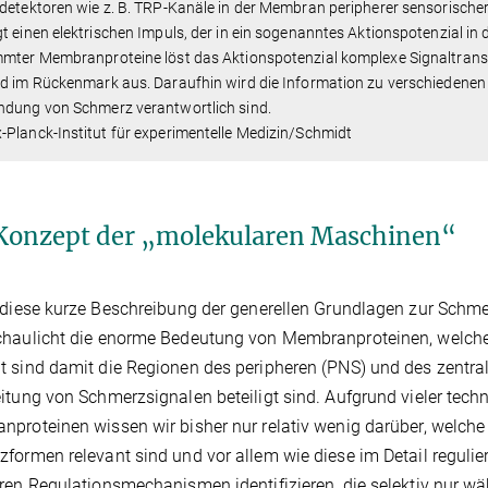
detektoren wie z. B. TRP-Kanäle in der Membran peripherer sensorischer
t einen elektrischen Impuls, der in ein sogenanntes Aktionspotenzial i
mmter Membranproteine löst das Aktionspotenzial komplexe Signaltran
d im Rückenmark aus. Daraufhin wird die Information zu verschiedenen Ge
ndung von Schmerz verantwortlich sind.
Planck-Institut für experimentelle Medizin/Schmidt
Konzept der „molekularen Maschinen“
 diese kurze Beschreibung der generellen Grundlagen zur Schme
haulicht die enorme Bedeutung von Membranproteinen, welche 
 sind damit die Regionen des peripheren (PNS) und des zentra
itung von Schmerzsignalen beteiligt sind. Aufgrund vieler tech
proteinen wissen wir bisher nur relativ wenig darüber, welch
formen relevant sind und vor allem wie diese im Detail reguli
ren Regulationsmechanismen identifizieren, die selektiv nur 