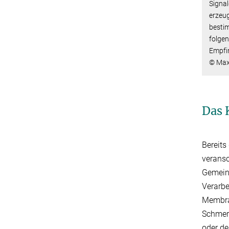
Signal
erzeug
besti
folgen
Empfi
© Max-
Das 
Bereits
veransc
Gemeint
Verarbe
Membran
Schmerz
oder de