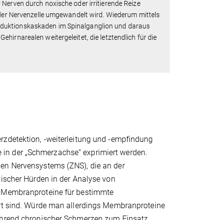
 Nerven durch noxische oder irritierende Reize
n der Nervenzelle umgewandelt wird. Wiederum mittels
sduktionskaskaden im Spinalganglion und daraus
hirnarealen weitergeleitet, die letztendlich für die
rzdetektion, -weiterleitung und -empfindung
in der „Schmerzachse“ exprimiert werden.
len Nervensystems (ZNS), die an der
nischer Hürden in der Analyse von
e Membranproteine für bestimmte
ert sind. Würde man allerdings Membranproteine
während chronischer Schmerzen zum Einsatz