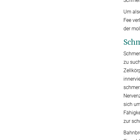
Schmerz
Um also
Fee ver
der mol
Schm
Schmerz
zu such
Zellkör
innervi
schmerz
Nervenz
sich um
Fähigke
zur sch
Bahnbre