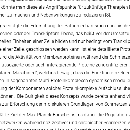
könnte man diese als Angriffspunkte für zukünftige Therapi
mer zu machen und Nebenwirkungen zu reduzieren [8].
ngs erfolgte die Erforschung der Pathomechanismen chronische
chen oder der Transkriptom-Ebene, das heißt vor der Umsetzung
nellen Einheiten einer Zelle bilden und nur bedingt vom Trankr
e einer Zelle, geschlossen werden kann, ist eine detaillierte P
ird die Aktivität von Membranproteinen während der Schmerzen
, assoziierte oder auch interagierende Proteine zu identifiziere
laren Maschinen“, welches besagt, dass die Funktion einzelner 
en in sogenannten Multi-Proteinkomplexen dynamisch moduliert
ung der Komponenten solcher Proteinkomplexe Aufschluss über
önnen. Die Gültigkeit dieses Konzepts wurde bereits anhand viel
h zur Erforschung der molekularen Grundlagen von Schmerzen
lärte Ziel der Max-Planck-Forscher ist es daher, die Regulatio
netzwerken während nozizeptiver und chronischer Schmerzen v