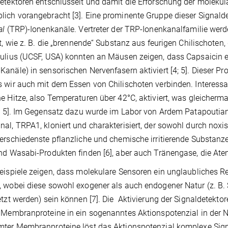
etektoren entschlüsselt und damit die Erforschung der molek
ich vorangebracht [3]. Eine prominente Gruppe dieser Signald
al
(TRP)-Ionenkanäle. Vertreter der TRP-Ionenkanalfamilie werd
rt, wie z. B. die „brennende“ Substanz aus feurigen Chilischote
Julius (UCSF, USA) konnten an Mäusen zeigen, dass Capsaicin
anäle) in sensorischen Nervenfasern aktiviert [4; 5]. Dieser Pr
 wir auch mit dem Essen von Chilischoten verbinden. Interess
e Hitze, also Temperaturen über 42°C, aktiviert, was gleicher
4; 5]. Im Gegensatz dazu wurde im Labor von Ardem Patapoutian 
al, TRPA1, kloniert und charakterisiert, der sowohl durch noxi
erschiedenste pflanzliche und chemische irritierende Substanzen a
nd Wasabi-Produkten finden [6], aber auch Tränengase, die Atem
eispiele zeigen, dass molekulare Sensoren ein unglaubliches R
 wobei diese sowohl exogener als auch endogener Natur (z. B
etzt werden) sein können [7]. Die Aktivierung der Signaldetektor
 Membranproteine in ein sogenanntes Aktionspotenzial in der 
mter Membranproteine löst das Aktionspotenzial komplexe Sig