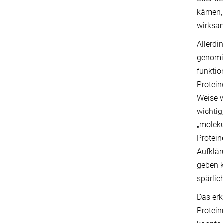
kämen, 
wirksa
Allerdi
genomis
funktio
Protein
Weise w
wichtig
„moleku
Protein
Aufklär
geben k
spärlic
Das erk
Protein