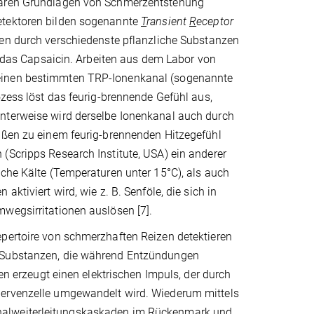
ularen Grundlagen von Schmerzentstehung
etektoren bilden sogenannte
T
ransient
R
eceptor
en durch verschiedenste pflanzliche Substanzen
n, das Capsaicin. Arbeiten aus dem Labor von
 einen bestimmten TRP-Ionenkanal (sogenannte
ozess löst das feurig-brennende Gefühl aus,
anterweise wird derselbe Ionenkanal auch durch
maßen zu einem feurig-brennenden Hitzegefühl
(Scripps Research Institute, USA) ein anderer
sche Kälte (Temperaturen unter 15°C), als auch
ktiviert wird, wie z. B. Senföle, die sich in
wegsirritationen auslösen [7].
epertoire von schmerzhaften Reizen detektieren
. Substanzen, die während Entzündungen
en erzeugt einen elektrischen Impuls, der durch
Nervenzelle umgewandelt wird. Wiederum mittels
nalweiterleitungskaskaden im Rückenmark und