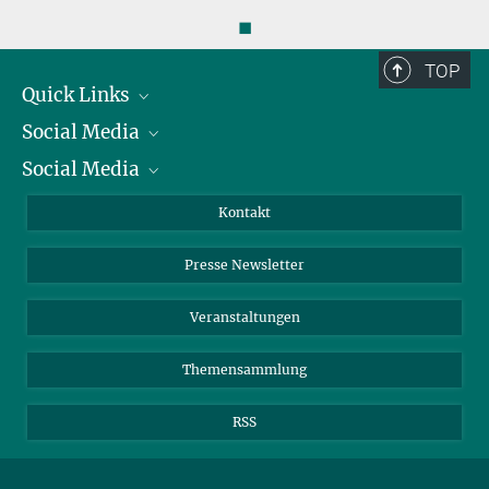
◼
TOP
Quick Links
Social Media
Präsident
Social Media
Zahlen und Fakten
Bluesky
Jahresbericht
Mastodon
Facebook
Kontakt
Einkauf
LinkedIn
Instagram
Presse Newsletter
Meldestelle Fehlverhalten
TikTok
YouTube
Netiquette
Veranstaltungen
Themensammlung
RSS