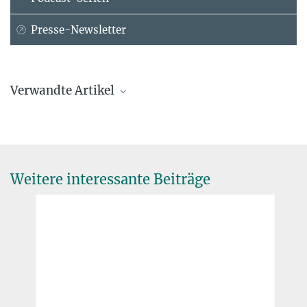
Presse-Newsletter
Verwandte Artikel
Weitere interessante Beiträge
Investitionsschiedsgerichtsbarkeit im Lichte von
TTIP – ein sinnvolles Instrument?
7. DEZEMBER 2015
In den Debatten über TTIP – den
Transatlantic Trade and
Investment Protection Treaty
– geht es hoch her. Im Hamburger