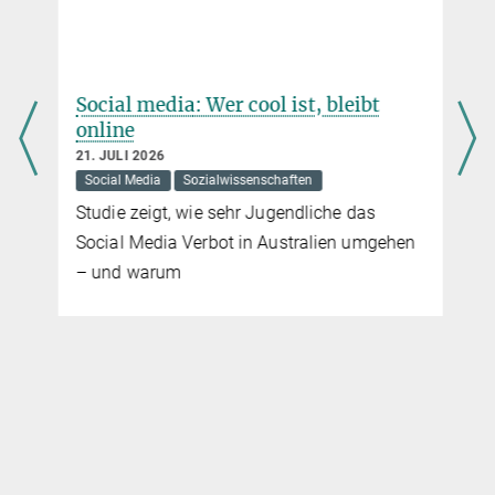
Bürgerschaftswahlkampf hat die Partei Die Linke gegen TTIP
plakatiert – vielleicht das erste Mal, dass das
Wirtschaftsvölkerrecht in einem Wahlkampf eine Rolle gespielt hat,
und jedenfalls das erste Mal, dass eine Partei implizit die
Social media: Wer cool ist, bleibt
bemerkenswerte Behauptung aufgestellt hat, dass die Bürger
online
durch ihre Stimmabgabe bei einer Landtagswahl Einfluss auf den
21. JULI 2026
Abschluss eines solchen Übereinkommens zwischen der
Social Media
Sozialwissenschaften
Europäischen Union und den USA nehmen könnten.
Studie zeigt, wie sehr Jugendliche das
mehr
Social Media Verbot in Australien umgehen
– und warum