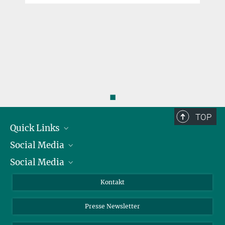
◼
TOP
Quick Links
Social Media
Präsident
Social Media
Zahlen und Fakten
Bluesky
Jahresbericht
Mastodon
Facebook
Kontakt
Einkauf
LinkedIn
Instagram
Presse Newsletter
Meldestelle Fehlverhalten
TikTok
YouTube