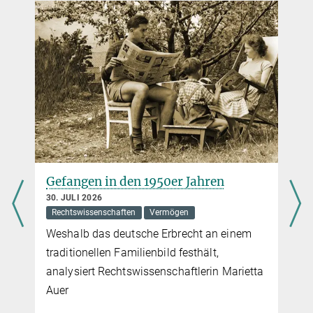
„Legitimität, Transparenz und einheitliche
Rechtsprechung sind Voraussetzung für eine
Schiedsgerichtsbarkeit“
9. DEZEMBER 2015
Das TTIP-Abkommen ist in der europäischen und besonders in der
deutschen Öffentlichkeit höchst umstritten. Die Gegner kritisieren
vor allem die geplanten nicht-öffentlichen Schiedsgerichte, die in
Streitigkeiten zwischen einem Staat und einem ausländischen
Investor (ISDS) urteilen sollen. Die Befürworter sehen darin ein
Leihmutterschaft: Müssen wir
ganz normales Vorgehen.
Familie neu denken?
mehr
27. JULI 2026
Rechtswissenschaften
Die Debatte zeigt viele offene Fragen im
Familienrecht. Ein Interview mit
Familienrechtlerin Anne Röthel