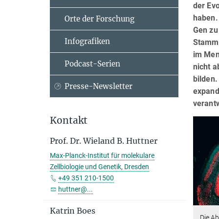
der Ev
haben. 
Orte der Forschung
Gen zu
Infografiken
Stammz
im Men
Podcast-Serien
nicht 
bilden
Presse-Newsletter
expandi
verantw
Kontakt
Prof. Dr. Wieland B. Huttner
Max-Planck-Institut für molekulare
Zellbiologie und Genetik, Dresden
+49 351 210-1500
huttner@...
Katrin Boes
Die Ab