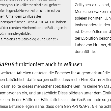
Zelltypen aktiv sind,
bryos. Die Zellkerne sind blau gefärbt
efer liegende Nervenzellen sind in rot zu
Menschen vorkommen
en. Unter dem Einfluss des
spielen könnten. „Un
henspezifischen Gens ARHGAP11B haben
insbesondere in den
uf der rechten Hirnhemisphäre Faltungen in
ist. Diese Zellen si
oßhirnrinde gebildet.
der Evolution besond
f. molekulare Zellbiologie und Genetik
Labor von Huttner, d
durchführte.
AP11B
funktioniert auch in Mäusen
 weiteren Arbeiten richteten die Forscher ihr Augenmerk auf di
n tatsächlich dafür sorgen sollte, dass mehr Hirn-Stammzellen
 dann sollte dieses menschenspezifische Gen im kleineren Mau
embryonen ein, und tatsächlich: Diese bildeten unter dem Einf
llen. In der Hälfte der Fälle faltete sich die Großhirnrinde s
l diese Befunde legen nahe, dass dem Gen
ARHGAP11B
eine Schl