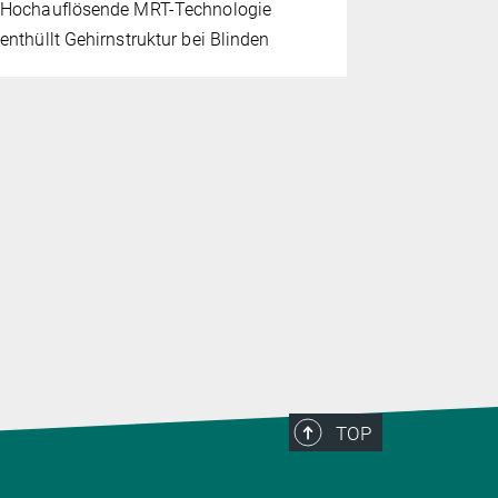
7. JULI 2026
Hochauflösende MRT-Technologie
Gehirn
Me
enthüllt Gehirnstruktur bei Blinden
Die Auswir
könnten si
machen la
TOP