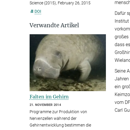
mensch
Science (2015), February 26, 2015
DOI
Dafür s
Institu
Verwandte Artikel
vorkomm
großes 
dass es
Großhir
Wielan
Seine A
Jahren 
ein gro
Keimzon
Falten im Gehirn
vom DF
21. NOVEMBER 2014
Carl Gu
Programme zur Produktion von
Nervenzellen während der
Gehirnentwicklung bestimmen die