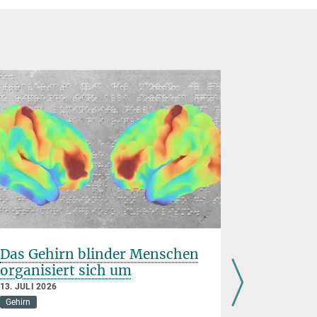
Das Gehirn blinder Menschen
Hemmun
organisiert sich um
Stresspr
Folgen 
13. JULI 2026
Kindhei
Gehirn