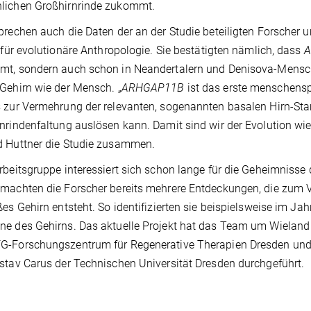
lichen Großhirnrinde zukommt.
prechen auch die Daten der an der Studie beteiligten Forsche
t für evolutionäre Anthropologie. Sie bestätigten nämlich, dass
A
t, sondern auch schon in Neandertalern und Denisova-Menschen
Gehirn wie der Mensch. „
ARHGAP11B
ist das erste menschensp
 zur Vermehrung der relevanten, sogenannten basalen Hirn-Sta
nrindenfaltung auslösen kann. Damit sind wir der Evolution wi
d Huttner die Studie zusammen.
rbeitsgruppe interessiert sich schon lange für die Geheimnisse 
machten die Forscher bereits mehrere Entdeckungen, die zum Ve
ßes Gehirn entsteht. So identifizierten sie beispielsweise im J
e des Gehirns. Das aktuelle Projekt hat das Team um Wieland
G-Forschungszentrum für Regenerative Therapien Dresden und
stav Carus der Technischen Universität Dresden durchgeführt.