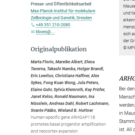
Presse- und Öffentlichkeitsarbeit
Mausem
Max-Planck-Institut für molekulare
und ti
Zellbiologie und Genetik, Dresden
erkenn
+49 351 210-2080
mensc
kboes@...
sich a
der Gr
© MPI 
Originalpublikation
Marta Florio, Mareike Albert, Elena
Taverna, Takashi Namba, Holger Brandl,
Eric Lewitus, Christiane Haffner, Alex
ARHG
Sykes, Fong Kuan Wong, Jula Peters,
Bei den
Elaine Guhr, Sylvia Klemroth, Kay Prüfer,
Mensche
Janet Kelso, Ronald Naumann, Ina
Nüsslein, Andreas Dahl, Robert Lachmann,
werden,
Svante Pääbo, Wieland B. Huttner
in Maus
Human-specific gene ARHGAP11B
Stammze
promotes basal progenitor amplification
ist. Al
and neocortex expansion