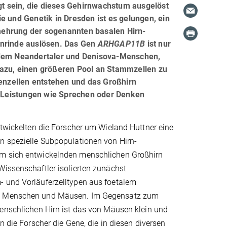
t sein, die dieses Gehirnwachstum ausgelöst
e und Genetik in Dresden ist es gelungen, ein
mehrung der sogenannten basalen Hirn-
rnrinde auslösen. Das Gen
ARHGAP11B
ist nur
dem Neandertaler und Denisova-Menschen,
dazu, einen größeren Pool an Stammzellen zu
nzellen entstehen und das Großhirn
ve Leistungen wie Sprechen oder Denken
ntwickelten die Forscher um Wieland Huttner eine
n spezielle Subpopulationen von Hirn-
m sich entwickelnden menschlichen Großhirn
issenschaftler isolierten zunächst
 und Vorläuferzelltypen aus foetalem
n Menschen und Mäusen. Im Gegensatz zum
menschlichen Hirn ist das von Mäusen klein und
n die Forscher die Gene, die in diesen diversen