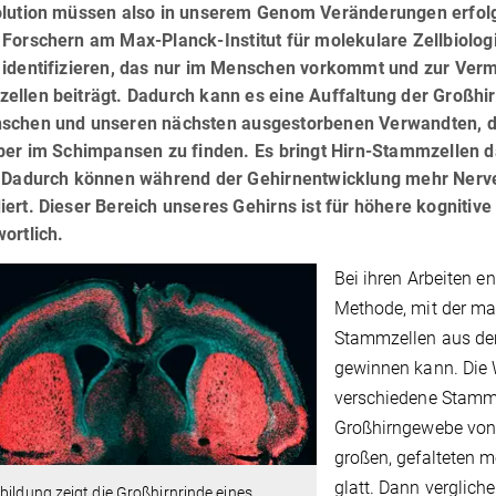
olution müssen also in unserem Genom Veränderungen erfolg
Forschern am Max-Planck-Institut für molekulare Zellbiologi
 identifizieren, das nur im Menschen vorkommt und zur Ver
ellen beiträgt. Dadurch kann es eine Auffaltung der Großhi
schen und unseren nächsten ausgestorbenen Verwandten, 
aber im Schimpansen zu finden. Es bringt Hirn-Stammzellen 
. Dadurch können während der Gehirnentwicklung mehr Nerve
ert. Dieser Bereich unseres Gehirns ist für höhere kogniti
ortlich.
Bei ihren Arbeiten e
Methode, mit der ma
Stammzellen aus de
gewinnen kann. Die W
verschiedene Stamm-
Großhirngewebe vo
großen, gefalteten 
glatt. Dann vergliche
bildung zeigt die Großhirnrinde eines