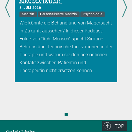
verhindert Folgen von Traumata in
der Kindheit
7. JULI 2026
Gehirn
Medizin
cht
Die Auswirkungen auf das Gehirn könnten
sich eines Tages rückgängig machen lassen
 der
n
◼
TOP