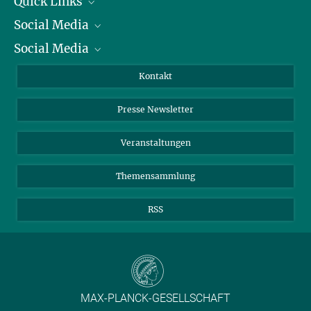
Quick Links
Social Media
Präsident
Social Media
Zahlen und Fakten
Bluesky
Jahresbericht
Mastodon
Facebook
Kontakt
Einkauf
LinkedIn
Instagram
Presse Newsletter
Meldestelle Fehlverhalten
TikTok
YouTube
Netiquette
Veranstaltungen
Themensammlung
RSS
MAX-PLANCK-GESELLSCHAFT