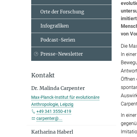
evoluti
unters
Orte der Forschung
imitier
Infografiken
Mensch
von Vo
Podcast-Serien
Die Max
Presse-Newsletter
In eine
Bewegun
Antwort
Kontakt
Öffnen 
spontan
Dr. Malinda Carpenter
Auswirk
Max-Planck-Institut für evolutionäre
Carpent
Anthropologie, Leipzig
+49 341 3550-419
In eine
carpenter@...
gegenüb
Imitati
Katharina Haberl