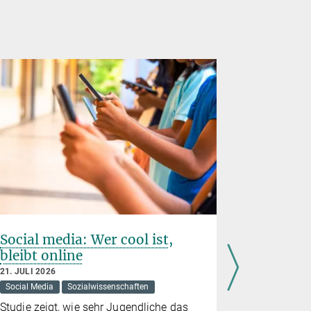
Social media: Wer cool ist,
Die viel
bleibt online
Demokra
21. JULI 2026
3. JULI 2026
Social Media
Sozialwissenschaften
Demokratie
Studie zeigt, wie sehr Jugendliche das
Viele Bürge