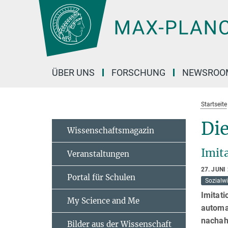
Hauptinhalt
ÜBER UNS
FORSCHUNG
NEWSROO
Startseite
Di
Wissenschaftsmagazin
Imita
Veranstaltungen
27. JUNI
Portal für Schulen
Sozialw
Imitati
My Science and Me
automa
nachahm
Bilder aus der Wissenschaft