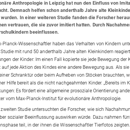
onäre Anthropologie in Leipzig hat nun den Einfluss von Imit
ucht. Demnach helfen schon anderthalb Jahre alte Kleinkinde
t wurden. In einer weiteren Studie fanden die Forscher herau
en vertrauen, die sie zuvor imitiert hatten. Durch Nachahm
rschulkindern beeinflussen.
-Planck-Wissenschaftler haben das Verhalten von Kindern unters
r Studie mit rund 50 anderthalb Jahre alten Kleinkindern reagiert
gen der Kinder: Im einen Fall kopierte sie jede Bewegung der Ki
 auf jede Aktion des Kindes eine andere Bewegung aus. Als sie
einer Schranktür oder beim Aufheben von Stöcken brauchten, war
er Hilfe bereit als die nicht nachgeahmten Kinder. „Bereits im Kl
ungen: Es fördert eine allgemeine prosoziale Orientierung an
er vom Max-Planck-Institut für evolutionäre Anthropologie.
r zweiten Studie untersuchten die Forscher, wie sich Nachahmu
er sozialer Beeinflussung auswirken würde. Dazu nahmen fünf-
onsphase teil, in der ihnen die Wissenschaftler Tierfotos zeigten