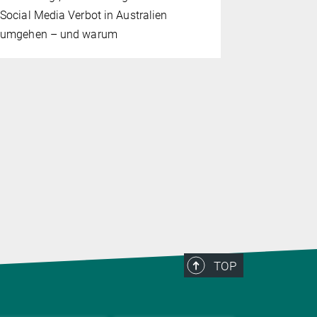
Social Media Verbot in Australien
Politik und 
umgehen – und warum
Mau, Direk
für Politik
Göttingen, a
Gründe dafü
Demokratien
oder zurüc
TOP