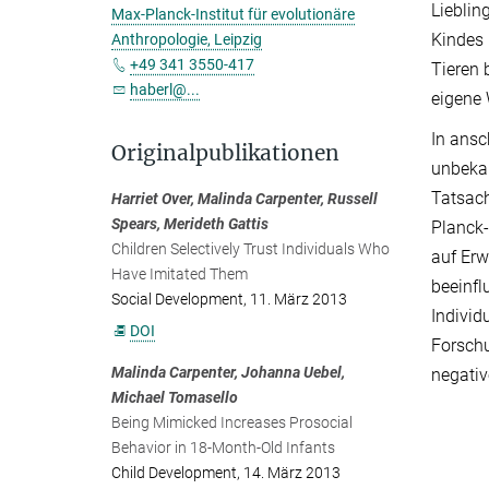
Lieblin
Max-Planck-Institut für evolutionäre
Kindes 
Anthropologie, Leipzig
+49 341 3550-417
Tieren 
haberl@...
eigene 
In ansc
Originalpublikationen
unbekan
Tatsach
Harriet Over, Malinda Carpenter, Russell
Spears, Merideth Gattis
Planck-
Children Selectively Trust Individuals Who
auf Erw
Have Imitated Them
beeinfl
Social Development, 11. März 2013
Individ
DOI
Forschu
Malinda Carpenter, Johanna Uebel,
negati
Michael Tomasello
Being Mimicked Increases Prosocial
Behavior in 18-Month-Old Infants
Child Development, 14. März 2013