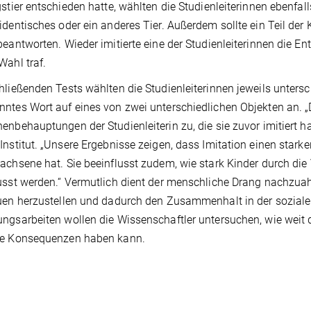
gstier entschieden hatte, wählten die Studienleiterinnen ebenfall
identisches oder ein anderes Tier. Außerdem sollte ein Teil der
beantworten. Wieder imitierte eine der Studienleiterinnen die E
Wahl traf.
hließenden Tests wählten die Studienleiterinnen jeweils unter
ntes Wort auf eines von zwei unterschiedlichen Objekten an. „
enbehauptungen der Studienleiterin zu, die sie zuvor imitiert h
Institut. „Unsere Ergebnisse zeigen, dass Imitation einen stark
achsene hat. Sie beeinflusst zudem, wie stark Kinder durch d
usst werden.“ Vermutlich dient der menschliche Drang nachzu
uen herzustellen und dadurch den Zusammenhalt in der sozialen
ngsarbeiten wollen die Wissenschaftler untersuchen, wie weit d
ve Konsequenzen haben kann.