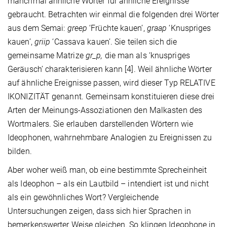
manchmal ähnliche Wörter für ähnliche Ereignisse
gebraucht. Betrachten wir einmal die folgenden drei Wörter
aus dem Semai:
greep
‘Früchte kauen’,
graap
‘Knuspriges
kauen’,
grii
p
‘Cassava kauen’. Sie teilen sich die
gemeinsame Matrize
gr_p,
die man als ‘knuspriges
Geräusch’ charakterisieren kann [4]. Weil ähnliche Wörter
auf ähnliche Ereignisse passen, wird dieser Typ RELATIVE
IKONIZITÄT genannt. Gemeinsam konstituieren diese drei
Arten der Meinungs-Assoziationen den Malkasten des
Wortmalers. Sie erlauben darstellenden Wörtern wie
Ideophonen, wahrnehmbare Analogien zu Ereignissen zu
bilden.
Aber woher weiß man, ob eine bestimmte Sprecheinheit
als Ideophon – als ein Lautbild – intendiert ist und nicht
als ein gewöhnliches Wort? Vergleichende
Untersuchungen zeigen, dass sich hier Sprachen in
bemerkenswerter Weise gleichen. So klingen Ideophone in