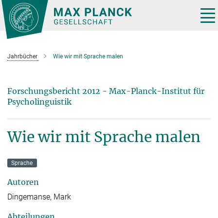
Hauptinhalt
Tog
nav
Jahrbücher
Wie wir mit Sprache malen
Forschungsbericht 2012 - Max-Planck-Institut für
Psycholinguistik
Wie wir mit Sprache malen
Sprache
Autoren
Dingemanse, Mark
Abteilungen