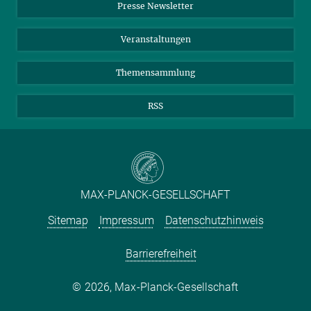
Presse Newsletter
Meldestelle Fehlverhalten
TikTok
YouTube
Netiquette
Veranstaltungen
Themensammlung
RSS
MAX-PLANCK-GESELLSCHAFT
Sitemap
Impressum
Datenschutzhinweis
Barrierefreiheit
2026, Max-Planck-Gesellschaft