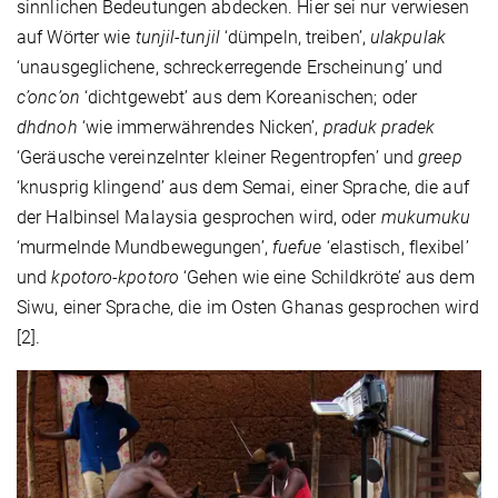
sinnlichen Bedeutungen abdecken. Hier sei nur verwiesen
auf Wörter wie
tunjil-tunjil
‘dümpeln, treiben’,
ulakpulak
‘unausgeglichene, schreckerregende Erscheinung’ und
c’onc’on
‘dichtgewebt’ aus dem Koreanischen; oder
dhdno
h
‘wie immerwährendes Nicken’,
praduk pradek
‘Geräusche vereinzelnter kleiner Regentropfen’ und
greep
‘knusprig klingend’ aus dem Semai, einer Sprache, die auf
der Halbinsel Malaysia gesprochen wird, oder
mukumuku
‘murmelnde Mundbewegungen’,
fuefue
‘elastisch, flexibel’
und
kpotoro
-kpotoro
‘Gehen wie eine Schildkröte’ aus dem
Siwu, einer Sprache, die im Osten Ghanas gesprochen wird
[2].