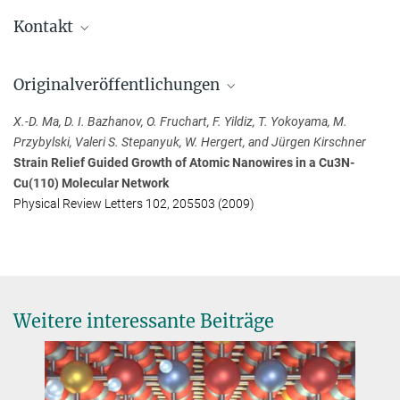
Kontakt
Dr. Valeri Stepanyuk
Originalveröffentlichungen
Max-Planck-Institut für Mikrostrukturphysik, Halle (Saale)
+49 345 5582-645
X.-D. Ma, D. I. Bazhanov, O. Fruchart, F. Yildiz, T. Yokoyama, M.
stepanyu@...
Przybylski, Valeri S. Stepanyuk, W. Hergert, and Jürgen Kirschner
Strain Relief Guided Growth of Atomic Nanowires in a Cu3N-
Cu(110) Molecular Network
Physical Review Letters 102, 205503 (2009)
Weitere interessante Beiträge