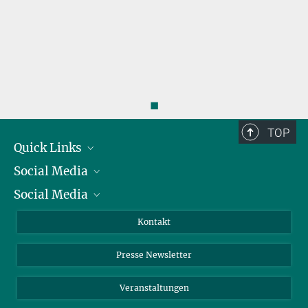
◼
TOP
Quick Links
Social Media
Präsident
Social Media
Zahlen und Fakten
Bluesky
Jahresbericht
Mastodon
Facebook
Kontakt
Einkauf
LinkedIn
Instagram
Presse Newsletter
Meldestelle Fehlverhalten
TikTok
YouTube
Netiquette
Veranstaltungen