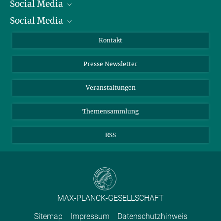
Social Media
Präsident
Social Media
Zahlen und Fakten
Bluesky
Jahresbericht
Mastodon
Facebook
Kontakt
Einkauf
LinkedIn
Instagram
Presse Newsletter
Meldestelle Fehlverhalten
TikTok
YouTube
Netiquette
Veranstaltungen
Themensammlung
RSS
MAX-PLANCK-GESELLSCHAFT
Sitemap
Impressum
Datenschutzhinweis