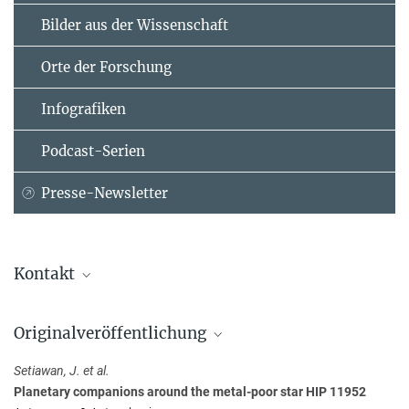
Bilder aus der Wissenschaft
Orte der Forschung
Infografiken
Podcast-Serien
Presse-Newsletter
Kontakt
Dr. Johny Setiawan
Originalveröffentlichung
Max-Planck-Institut für Astronomie, Heidelberg
+49 30 47807-242
Setiawan, J. et al.
setiawan@...
Planetary companions around the metal-poor star HIP 11952