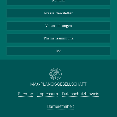
Kontakt
Einkauf
LinkedIn
Instagram
Presse Newsletter
Meldestelle Fehlverhalten
TikTok
YouTube
Netiquette
Veranstaltungen
Themensammlung
RSS
MAX-PLANCK-GESELLSCHAFT
Sitemap
Impressum
Datenschutzhinweis
Barrierefreiheit