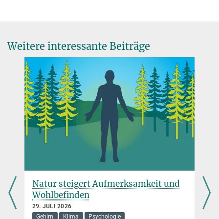
presse@...
Dr. Eberhard Fritz
Max-Planck-Institut für Biogeochemie, Jena
Weitere interessante Beiträge
+49 3641 57-6800
presse@...
Natur steigert Aufmerksamkeit und
Wohlbefinden
29. JULI 2026
Gehirn
Klima
Psychologie