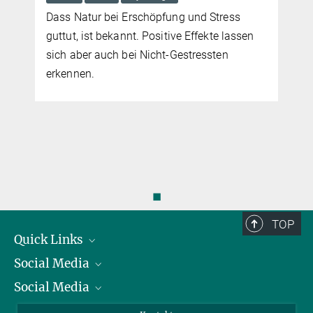
e
Dass Natur bei Erschöpfung und Stress
d
guttut, ist bekannt. Positive Effekte lassen
sich aber auch bei Nicht-Gestressten
erkennen.
◼
TOP
Quick Links
Social Media
Präsident
Social Media
Zahlen und Fakten
Bluesky
Jahresbericht
Mastodon
Facebook