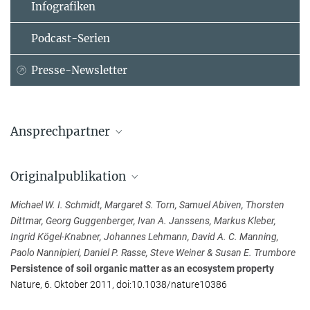
Infografiken
Podcast-Serien
Presse-Newsletter
Ansprechpartner
Ph.D., Prof. (University of California) Susan E.
Trumbore
Originalpublikation
Max-Planck-Institut für Biogeochemie, Jena
Michael W. I. Schmidt, Margaret S. Torn, Samuel Abiven, Thorsten
+49 3641 57-6110
Dittmar, Georg Guggenberger, Ivan A. Janssens, Markus Kleber,
trumbore@...
Ingrid Kögel-Knabner, Johannes Lehmann, David A. C. Manning,
Paolo Nannipieri, Daniel P. Rasse, Steve Weiner & Susan E. Trumbore
Susanne Héjja
Persistence of soil organic matter as an ecosystem property
Max-Planck-Institut für Biogeochemie, Jena
Nature, 6. Oktober 2011, doi:10.1038/nature10386
+49 3641 57-6801