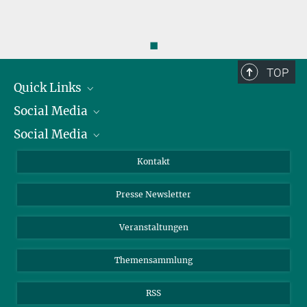
◼
TOP
Quick Links
Social Media
Präsident
Social Media
Zahlen und Fakten
Bluesky
Jahresbericht
Mastodon
Facebook
Kontakt
Einkauf
LinkedIn
Instagram
Presse Newsletter
Meldestelle Fehlverhalten
TikTok
YouTube
Netiquette
Veranstaltungen
Themensammlung
RSS