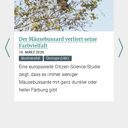
Pressereferentin
Max-Planck-Institut für terrestrische Mikrobiologie, Marburg
+49 160 91387-362
virginia.geisel@...
Der Mäusebussard verliert seine
Farbvielfalt
10. MÄRZ 2026
Biodiversität
Ökologie (U&K)
Eine europaweite Citizen-Science-Studie
zeigt, dass es immer weniger
Mäusebussarde mit ganz dunkler oder
heller Färbung gibt