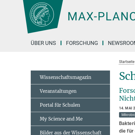
Hauptinhalt
ÜBER UNS
FORSCHUNG
NEWSROO
Startseite
Sc
Wissenschaftsmagazin
Fors
Veranstaltungen
Nich
Portal für Schulen
14. MAI 
Mikrobio
My Science and Me
Bakter
die fü
Bilder aus der Wissenschaft