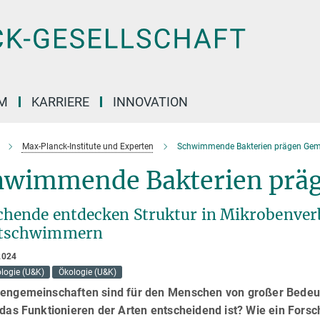
M
KARRIERE
INNOVATION
Max-Planck-Institute und Experten
Schwimmende Bakterien prägen Gem
hwimmende Bakterien präg
chende entdecken Struktur in Mikrobenv
tschwimmern
2024
logie (U&K)
Ökologie (U&K)
iengemeinschaften sind für den Menschen von großer Bedeut
r das Funktionieren der Arten entscheidend ist? Wie ein Fo