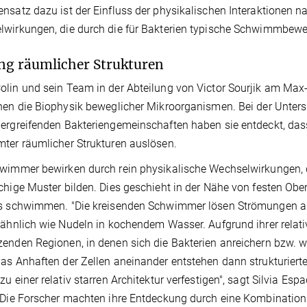
nsatz dazu ist der Einfluss der physikalischen Interaktionen nac
wirkungen, die durch die für Bakterien typische Schwimmbew
ng räumlicher Strukturen
lin und sein Team in der Abteilung von Victor Sourjik am Max-Pl
hen die Biophysik beweglicher Mikroorganismen. Bei der Unte
ergreifenden Bakteriengemeinschaften haben sie entdeckt, da
ter räumlicher Strukturen auslösen.
hwimmer bewirken durch rein physikalische Wechselwirkungen,
chige Muster bilden. Dies geschieht in der Nähe von festen O
s schwimmen. "Die kreisenden Schwimmer lösen Strömungen au
 ähnlich wie Nudeln in kochendem Wasser. Aufgrund ihrer rela
enden Regionen, in denen sich die Bakterien anreichern bzw. 
as Anhaften der Zellen aneinander entstehen dann strukturiert
zu einer relativ starren Architektur verfestigen", sagt Silvia Esp
 Die Forscher machten ihre Entdeckung durch eine Kombinatio