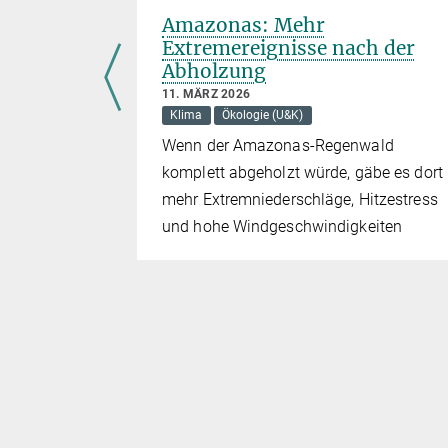
Amazonas: Mehr
ls
Extremereignisse nach der
Abholzung
11. MÄRZ 2026
Klima
Ökologie (U&K)
olzung
Wenn der Amazonas-Regenwald
komplett abgeholzt würde, gäbe es dort
sentlich
mehr Extremniederschläge, Hitzestress
g aber schon
und hohe Windgeschwindigkeiten