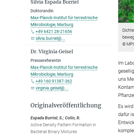
Silvia Espada Burriel
Doktorandin
Max-Planck-Institut für terrestrische
Mikrobiologie, Marburg
Dichte
+49 6421 28-21656
bewegl
silvia.burriel@...
© MPI 
Dr. Virginia Geisel
Pressereferentin
Im Labo
Max-Planck-Institut für terrestrische
geselli
Mikrobiologie, Marburg
uns Men
+49 160 91387-362
Kontami
virginia.geisel@...
Pflanze
Originalveröffentlichung
Es wird
dafür i
Espada Burriel, S.; Colin, R.
Entwick
Active Density Pattern Formation in
komplex
Bacterial Binary Mixtures