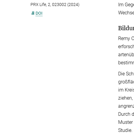
Im Gege
PRX Life, 2, 023002 (2024)
Wechsel
DOI
Bildu
Remy Co
erforsc
artenüb
bestimm
Die Sc
großflä
im Krei
ziehen,
angrenz
Durch d
Muster 
Studie.