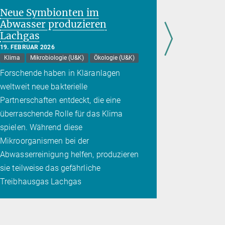
Neue Symbionten im
Meeresv
Abwasser produzieren
die zellu
Lachgas
Energie
Seevöge
19. FEBRUAR 2026
Klima
Mikrobiologie (U&K)
Ökologie (U&K)
7. JANUAR 20
Ökologie (U&
Forschende haben in Kläranlagen
Quecksilbe
weltweit neue bakterielle
verändern b
Partnerschaften entdeckt, die eine
Umwandlun
überraschende Rolle für das Klima
Zellenergi
spielen. Während diese
Mikroorganismen bei der
Abwasserreinigung helfen, produzieren
sie teilweise das gefährliche
Treibhausgas Lachgas