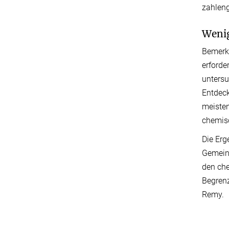
zahleng
Wenig
Bemerke
erforde
untersu
Entdeck
meisten
chemisc
Die Erg
Gemeins
den che
Begrenz
Remy.