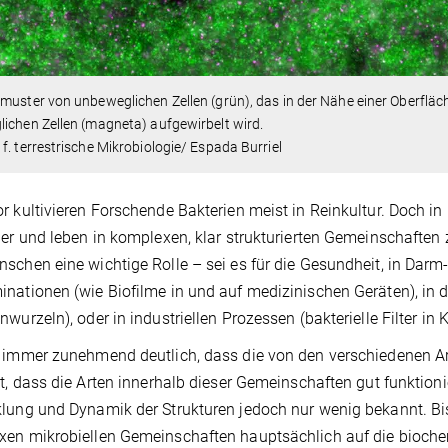
muster von unbeweglichen Zellen (grün), das in der Nähe einer Oberfläch
ichen Zellen (magneta) aufgewirbelt wird.
f. terrestrische Mikrobiologie/ Espada Burriel
r kultivieren Forschende Bakterien meist in Reinkultur. Doch i
ger und leben in komplexen, klar strukturierten Gemeinschafte
schen eine wichtige Rolle – sei es für die Gesundheit, in Dar
nationen (wie Biofilme in und auf medizinischen Geräten), in d
nwurzeln), oder in industriellen Prozessen (bakterielle Filter in 
 immer zunehmend deutlich, dass die von den verschiedenen Ar
st, dass die Arten innerhalb dieser Gemeinschaften gut funktioni
lung und Dynamik der Strukturen jedoch nur wenig bekannt. Bis
en mikrobiellen Gemeinschaften hauptsächlich auf die bioche