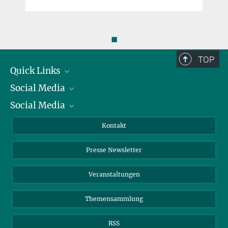
◼
TOP
Quick Links
Social Media
Präsident
Social Media
Zahlen und Fakten
Bluesky
Jahresbericht
Mastodon
Facebook
Kontakt
Einkauf
LinkedIn
Instagram
Presse Newsletter
Meldestelle Fehlverhalten
TikTok
YouTube
Netiquette
Veranstaltungen
Themensammlung
RSS