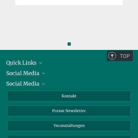
◼
TOP
Quick Links
Social Media
Präsident
Social Media
Zahlen und Fakten
Bluesky
Jahresbericht
Mastodon
Facebook
Kontakt
Einkauf
LinkedIn
Instagram
Presse Newsletter
Meldestelle Fehlverhalten
TikTok
YouTube
Netiquette
Veranstaltungen