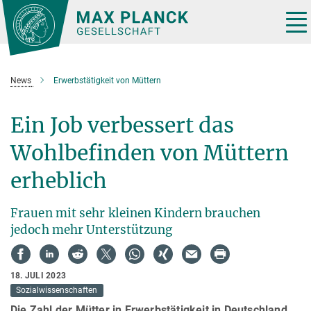
Hauptinhalt
Tog
nav
News
Erwerbstätigkeit von Müttern
Ein Job verbessert das
Wohlbefinden von Müttern
erheblich
Frauen mit sehr kleinen Kindern brauchen
jedoch mehr Unterstützung
18. JULI 2023
Sozialwissenschaften
Die Zahl der Mütter in Erwerbstätigkeit in Deutschland