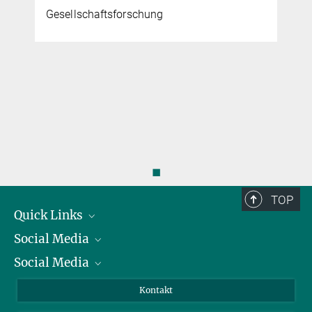
Gesellschaftsforschung
◼
TOP
Quick Links
Social Media
Präsident
Social Media
Zahlen und Fakten
Bluesky
Jahresbericht
Mastodon
Facebook
Kontakt
Einkauf
LinkedIn
Instagram