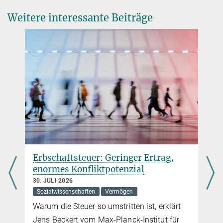
Dr. Christian Dudel
Germany
Weitere interessante Beiträge
Wissenschaftlicher Mitarbeiter
Social Science Research
Max-Planck-Institut für demografische Forschung, Rostock
DOI
dudel@...
Silvia Leek
Presse- und Öffentlichkeitsarbeit
Max-Planck-Institut für demografische Forschung, Rostock
+49 381 2081-0
presse@...
Erbschaftsteuer: Geringer Ertrag,
enormes Konfliktpotenzial
30. JULI 2026
Sozialwissenschaften
Vermögen
Warum die Steuer so umstritten ist, erklärt
Jens Beckert vom Max-Planck-Institut für