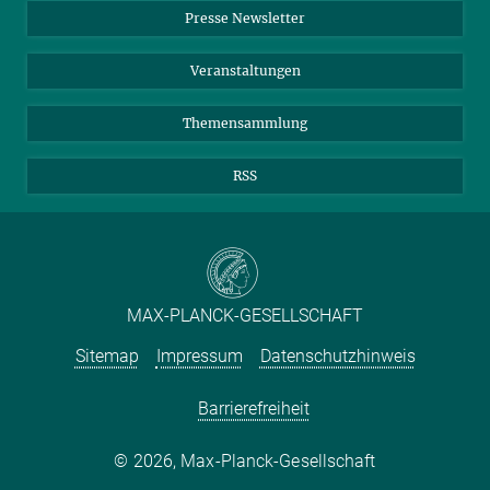
Presse Newsletter
Meldestelle Fehlverhalten
TikTok
YouTube
Netiquette
Veranstaltungen
Themensammlung
RSS
MAX-PLANCK-GESELLSCHAFT
Sitemap
Impressum
Datenschutzhinweis
Barrierefreiheit
2026, Max-Planck-Gesellschaft