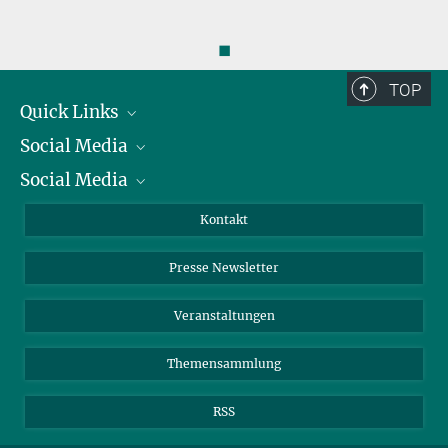
◼
TOP
Quick Links
Social Media
Präsident
Social Media
Zahlen und Fakten
Bluesky
Jahresbericht
Mastodon
Facebook
Kontakt
Einkauf
LinkedIn
Instagram
Presse Newsletter
Meldestelle Fehlverhalten
TikTok
YouTube
Netiquette
Veranstaltungen
Themensammlung
RSS