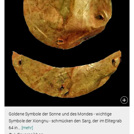
Goldene Symbole der Sonne und des Mondes - wichtige
Symbole der Xiongnu - schmücken den Sarg, der im Elitegrab
64 in
…
[mehr]