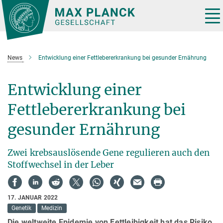
Hauptinhalt
Tog
nav
News
Entwicklung einer Fettlebererkrankung bei gesunder Ernährung
Entwicklung einer
Fettlebererkrankung bei
gesunder Ernährung
Zwei krebsauslösende Gene regulieren auch den
Stoffwechsel in der Leber
17. JANUAR 2022
Genetik
Medizin
Die weltweite Epidemie von Fettleibigkeit hat das Risiko