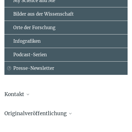
My Science and Me
Bilder aus der Wissenschaft
Orte der Forschung
Infografiken
Podcast-Serien
Presse-Newsletter
Kontakt
Dr. Meritxell Huch
Originalveröffentlichung
Forschungsgruppenleiterin
Max-Planck-Institut für molekulare Zellbiologie und Genetik,
German Belenguer, Gianmarco Mastrogiovanni, Clare Pacini, Zoe Hall,
Dresden