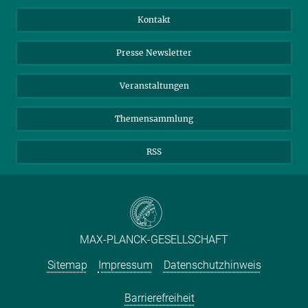
Jahresbericht
Mastodon
Facebook
Kontakt
Einkauf
LinkedIn
Instagram
Presse Newsletter
Meldestelle Fehlverhalten
TikTok
YouTube
Netiquette
Veranstaltungen
Themensammlung
RSS
MAX-PLANCK-GESELLSCHAFT
Sitemap
Impressum
Datenschutzhinweis
Barrierefreiheit