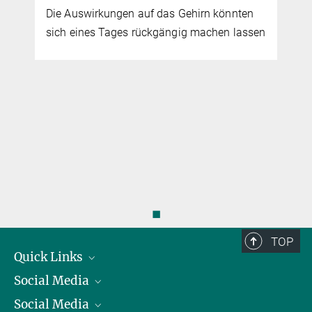
Die Auswirkungen auf das Gehirn könnten
sich eines Tages rückgängig machen lassen
r
◼
TOP
Quick Links
Social Media
Präsident
Social Media
Zahlen und Fakten
Bluesky