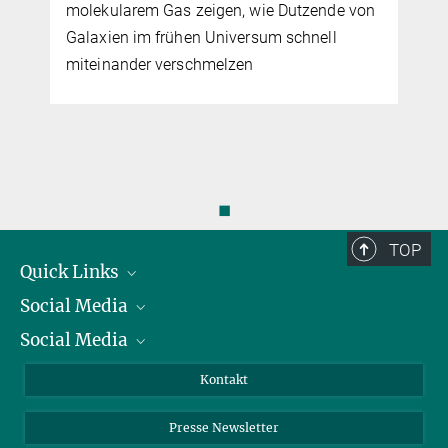
molekularem Gas zeigen, wie Dutzende von
Galaxien im frühen Universum schnell
miteinander verschmelzen
◼
TOP
Quick Links
Social Media
Präsident
Social Media
Zahlen und Fakten
Bluesky
Jahresbericht
Mastodon
Facebook
Kontakt
Einkauf
LinkedIn
Instagram
Presse Newsletter
Meldestelle Fehlverhalten
TikTok
YouTube