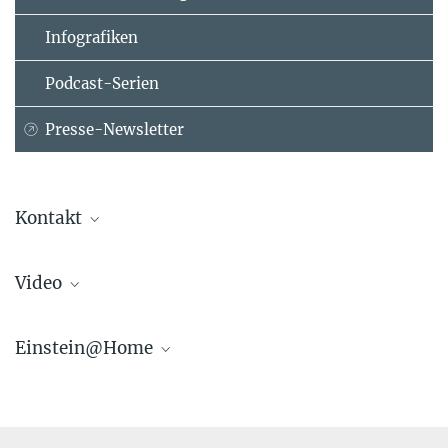
Infografiken
Podcast-Serien
Presse-Newsletter
Kontakt
Dr. Markus Nielbock
Video
Presse- und Öffentlichkeitsarbeit
Max-Planck-Institut für Astronomie, Heidelberg
+49 6221 528-134
Einstein@Home
pr@...
MPIA
Mobil: +49 (0)15678 747326