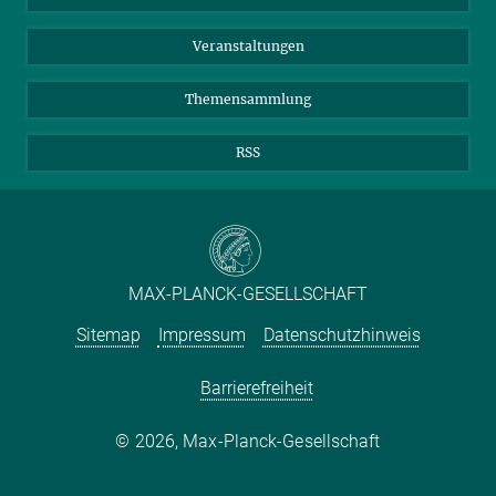
Meldestelle Fehlverhalten
TikTok
YouTube
Netiquette
Veranstaltungen
Themensammlung
RSS
MAX-PLANCK-GESELLSCHAFT
Sitemap
Impressum
Datenschutzhinweis
Barrierefreiheit
2026, Max-Planck-Gesellschaft