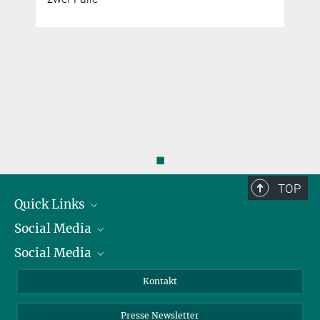
◼
TOP
Quick Links
Social Media
Präsident
Social Media
Zahlen und Fakten
Bluesky
Jahresbericht
Mastodon
Facebook
Kontakt
Einkauf
LinkedIn
Instagram
Presse Newsletter