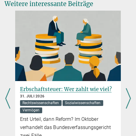
Weitere interessante Beiträge
202009641
DOI
Erbschaftsteuer: Wer zahlt wie viel?
31. JULI 2026
Rechtswissenschaften
Sozialwissenschaften
Vermögen
Erst Urteil, dann Reform? Im Oktober
verhandelt das Bundesverfassungsgericht
zwei Fälle