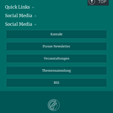
TOP
Quick Links
Social Media
Präsident
Social Media
Zahlen und Fakten
Bluesky
Jahresbericht
Mastodon
Facebook
Kontakt
Einkauf
LinkedIn
Instagram
Presse Newsletter
Meldestelle Fehlverhalten
TikTok
YouTube
Netiquette
Veranstaltungen
Themensammlung
RSS