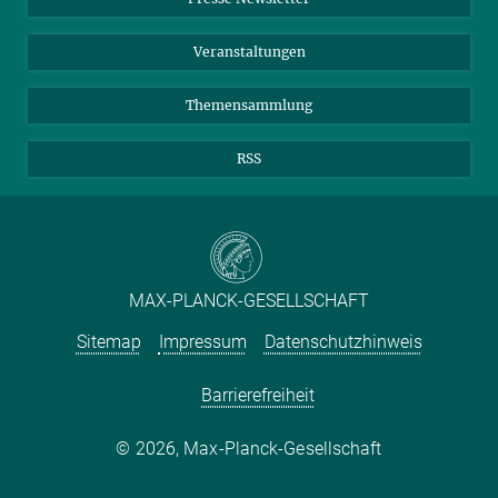
Meldestelle Fehlverhalten
TikTok
YouTube
Netiquette
Veranstaltungen
Themensammlung
RSS
MAX-PLANCK-GESELLSCHAFT
Sitemap
Impressum
Datenschutzhinweis
Barrierefreiheit
2026, Max-Planck-Gesellschaft