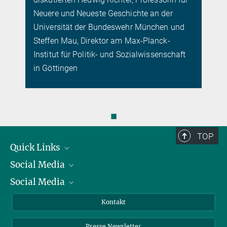
Neuere und Neueste Geschichte an der
Universität der Bundeswehr München und
Steffen Mau, Direktor am Max-Planck-
Institut für Politik- und Sozialwissenschaft
in Göttingen
◼
TOP
Quick Links
Social Media
Präsident
Social Media
Zahlen und Fakten
Bluesky
Jahresbericht
Mastodon
Facebook
Kontakt
Einkauf
LinkedIn
Instagram
Presse Newsletter