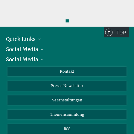
◼
TOP
Quick Links
Social Media
Präsident
Social Media
Zahlen und Fakten
Bluesky
Jahresbericht
Mastodon
Facebook
Kontakt
Einkauf
LinkedIn
Instagram
Presse Newsletter
Meldestelle Fehlverhalten
TikTok
YouTube
Netiquette
Veranstaltungen
Themensammlung
RSS