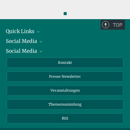
◼
TOP
Quick Links
Social Media
Präsident
Social Media
Zahlen und Fakten
Bluesky
Jahresbericht
Mastodon
Facebook
Kontakt
Einkauf
LinkedIn
Instagram
Presse Newsletter
Meldestelle Fehlverhalten
TikTok
YouTube
Netiquette
Veranstaltungen
Themensammlung
RSS