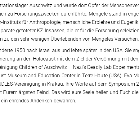
rationslager Auschwitz und wurde dort Opfer der Menschenvers
gen zu Forschungszwecken durchführte. Mengele stand in enge
-Instituts für Anthropologie, menschliche Erblehre und Eugenik 
parate getöteter KZ-Insassen, die er für die Forschung selektie
en zu den sehr wenigen Überlebenden von Mengeles Versuchen
derte 1950 nach Israel aus und lebte später in den USA. Sie eng
nnerung an den Holocaust mit dem Ziel der Versöhnung mit den
einigung Children of Auschwitz – Nazi’s Deadly Lab Experime
st Museum and Education Center in Terre Haute (USA). Eva Moz
DLES-Vereinigung in Krakau. Ihre Worte auf dem Symposium 20
t Eurem ärgsten Feind. Das wird eure Seele heilen und Euch die
r ein ehrendes Andenken bewahren.