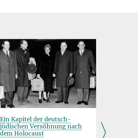
Ein Kapitel der deutsch-
30 Jahr
jüdischen Versöhnung nach
Gesellsc
dem Holocaust
5. SEPTEMBE