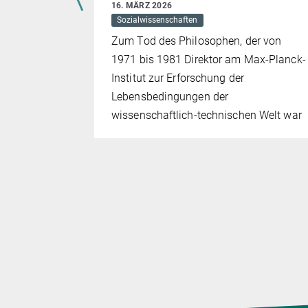
16. MÄRZ 2026
ichte kann
Sozialwissenschaften
nicht nur
Zum Tod des Philosophen, der von
olge ihrer
1971 bis 1981 Direktor am Max-Planck-
iser-
Institut zur Erforschung der
pfen. Diese
Lebensbedingungen der
ndes
wissenschaftlich-technischen Welt war
eschichte