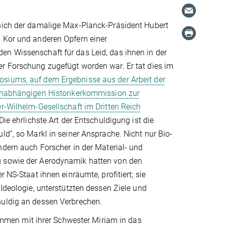
sich der damalige Max-Planck-Präsident Hubert
 Kor und anderen Opfern einer
n Wissenschaft für das Leid, das ihnen in der
r Forschung zugefügt worden war. Er tat dies im
siums, auf dem Ergebnisse aus der Arbeit der
unabhängigen Historikerkommission zur
r-Wilhelm-Gesellschaft im Dritten Reich
„Die ehrlichste Art der Entschuldigung ist die
ld“, so Markl in seiner Ansprache. Nicht nur Bio-
ndern auch Forscher in der Material- und
 sowie der Aerodynamik hatten von den
r NS-Staat ihnen einräumte, profitiert; sie
 Ideologie, unterstützten dessen Ziele und
uldig an dessen Verbrechen.
men mit ihrer Schwester Miriam in das