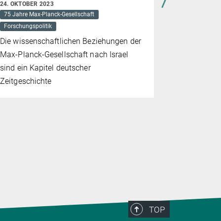
75 Jahre Max
24. OKTOBER 2023
75 Jahre Max-Planck-Gesellschaft
Forschungspo
Forschungspolitik
Der sächsi
Die wissenschaftlichen Beziehungen der
Michael Kr
Max-Planck-Gesellschaft nach Israel
Planck-Prä
sind ein Kapitel deutscher
am 4. Sept
Zeitgeschichte
Kulturpalas
Anlass war 
Erfolgsges
Instiitute 
TOP