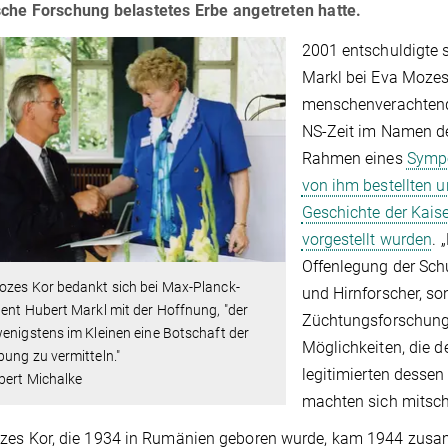
sche Forschung belastetes Erbe angetreten hatte.
2001 entschuldigte 
Markl bei Eva Mozes
menschenverachtende
NS-Zeit im Namen de
Rahmen eines
Sympo
von ihm bestellten 
Geschichte der Kaise
vorgestellt wurden
. 
Offenlegung der Schu
ozes Kor bedankt sich bei Max-Planck-
und Hirnforscher, so
ent Hubert Markl mit der Hoffnung, "der
Züchtungsforschung
enigstens im Kleinen eine Botschaft der
Möglichkeiten, die de
ung zu vermitteln."
legitimierten dessen
bert Michalke
machten sich mitsch
zes Kor, die 1934 in Rumänien geboren wurde, kam 1944 zusam