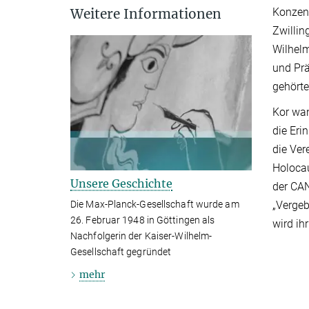
Konzent
Weitere Informationen
Zwillin
Wilhelm
und Prä
gehört
Kor wan
die Eri
die Ver
Holocau
Unsere Geschichte
der CAN
„Vergeb
Die Max-Planck-Gesellschaft wurde am
26. Februar 1948 in Göttingen als
wird ih
Nachfolgerin der Kaiser-Wilhelm-
Gesellschaft gegründet
mehr