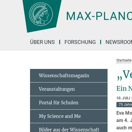
Hauptinhalt
ÜBER UNS
FORSCHUNG
NEWSROO
Startseite
„V
Wissenschaftsmagazin
Ein 
Veranstaltungen
10. JULI
Portal für Schulen
75 Jahr
Eva Mo
My Science and Me
am 4. 
auch mi
Bilder aus der Wissenschaft